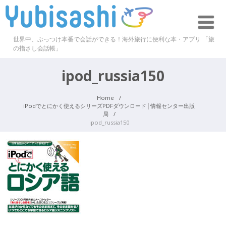
世界中、ぶっつけ本番で会話ができる！海外旅行に便利な本・アプリ 「旅
の指さし会話帳」
ipod_russia150
Home
iPodでとにかく使えるシリーズPDFダウンロード│情報センター出版
局
ipod_russia150