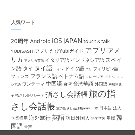
人気ワード
iOS
JAPAN
20周年
Android
touch＆talk
アプリ
アメ
たびYubiガイド
YUBISASHIアプリ
リカ
スペイ
イタリア語
インドネシア語
アメリカ英語
タイ語
ン語
タイ
ドイツ語
フィリピン語
パリ
トイレ
フランス語
ベトナム語
フランス
マレーシア
メキシコ
ロ
中国語
台湾華語
ワンテーマ
台湾
外国語
シア語
戸加里康
旅の指
指さし会話帳
指さし会話シート
子
さし会話帳
日本語
法人
旅の指さし会話帳mini
日本
英語
韓
海外旅行
訪日外国人
企業様用
重版
語学学習
国語
音声