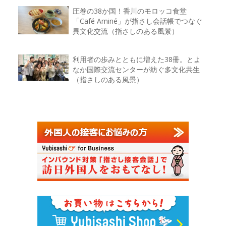
圧巻の38か国！香川のモロッコ食堂
「Café Aminé」が指さし会話帳でつなぐ
異文化交流（指さしのある風景）
利用者の歩みとともに増えた38冊。とよ
なか国際交流センターが紡ぐ多文化共生
（指さしのある風景）