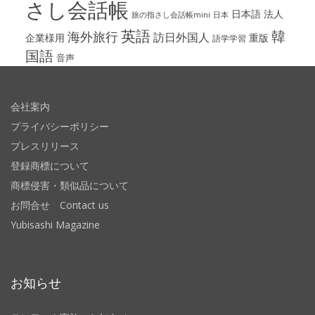
さし会話帳
日本語
法人
旅の指さし会話帳mini
日本
英語
韓
海外旅行
訪日外国人
企業様用
重版
語学学習
国語
音声
会社案内
プライバシーポリシー
プレスリリース
登録商標について
商標侵害・類似品について
お問合せ Contact us
Yubisashi Magazine
お知らせ