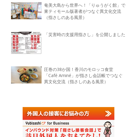
奄美大島から世界へ！「りゅうがく館」で
東ティモール版著者がつなぐ異文化交流
（指さしのある風景）
「災害時の支援用指さし」を公開しました
圧巻の38か国！香川のモロッコ食堂
「Café Aminé」が指さし会話帳でつなぐ
異文化交流（指さしのある風景）