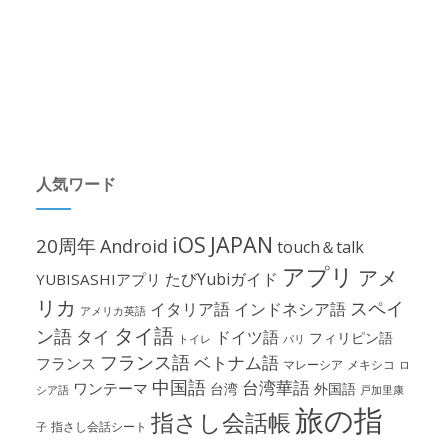
人気ワード
iOS
JAPAN
20周年
Android
touch＆talk
アプリ
アメ
たびYubiガイド
YUBISASHIアプリ
リカ
スペイ
イタリア語
インドネシア語
アメリカ英語
タイ語
ン語
タイ
ドイツ語
フィリピン語
パリ
トイレ
フランス語
ベトナム語
フランス
マレーシア
メキシコ
ロ
中国語
台湾華語
ワンテーマ
台湾
外国語
シア語
戸加里康
旅の指
指さし会話帳
指さし会話シート
子