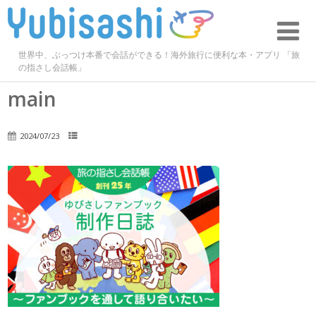
世界中、ぶっつけ本番で会話ができる！海外旅行に便利な本・アプリ 「旅
の指さし会話帳」
main
2024/07/23