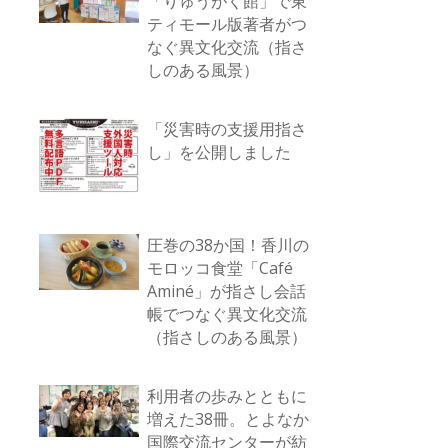
「りゅうがく館」で東
ティモール版著者がつ
なぐ異文化交流（指さ
しのある風景）
「災害時の支援用指さ
し」を公開しました
圧巻の38か国！香川の
モロッコ食堂「Café
Aminé」が指さし会話
帳でつなぐ異文化交流
（指さしのある風景）
利用者の歩みとともに
増えた38冊。とよなか
国際交流センターが紡