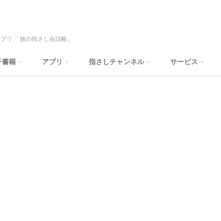
プリ 「旅の指さし会話帳」
子書籍
アプリ
指さしチャンネル
サービス