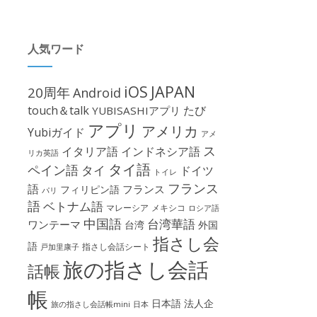
人気ワード
iOS
JAPAN
20周年
Android
touch＆talk
たび
YUBISASHIアプリ
アプリ
アメリカ
Yubiガイド
アメ
ス
イタリア語
インドネシア語
リカ英語
タイ語
ペイン語
タイ
ドイツ
トイレ
フランス
語
フランス
フィリピン語
パリ
語
ベトナム語
マレーシア
メキシコ
ロシア語
中国語
台湾華語
ワンテーマ
台湾
外国
指さし会
語
指さし会話シート
戸加里康子
旅の指さし会話
話帳
帳
日本語
法人企
旅の指さし会話帳mini
日本