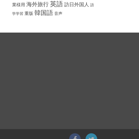
英語
海外旅行
訪日外国人
業様用
語
韓国語
重版
音声
学学習