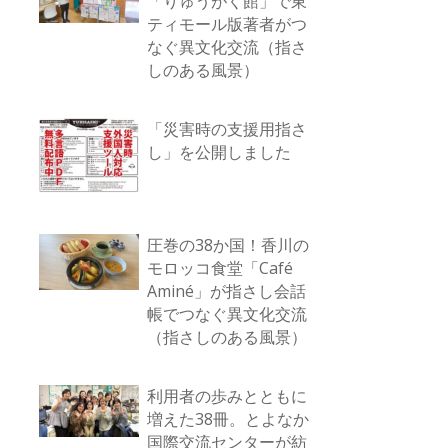
「りゅうがく館」で東
ティモール版著者がつ
なぐ異文化交流（指さ
しのある風景）
「災害時の支援用指さ
し」を公開しました
圧巻の38か国！香川の
モロッコ食堂「Café
Aminé」が指さし会話
帳でつなぐ異文化交流
（指さしのある風景）
利用者の歩みとともに
増えた38冊。とよなか
国際交流センターが紡