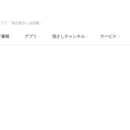
プリ 「旅の指さし会話帳」
子書籍
アプリ
指さしチャンネル
サービス