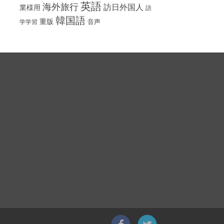
英語
海外旅行
訪日外国人
業様用
語
韓国語
重版
音声
学学習