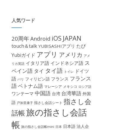
人気ワード
iOS
JAPAN
20周年
Android
touch＆talk
たび
YUBISASHIアプリ
アプリ
アメリカ
Yubiガイド
アメ
ス
イタリア語
インドネシア語
リカ英語
タイ語
ペイン語
タイ
ドイツ
トイレ
フランス
語
フランス
フィリピン語
パリ
語
ベトナム語
マレーシア
メキシコ
ロシア語
中国語
台湾華語
ワンテーマ
台湾
外国
指さし会
語
指さし会話シート
戸加里康子
旅の指さし会話
話帳
帳
日本語
法人企
旅の指さし会話帳mini
日本