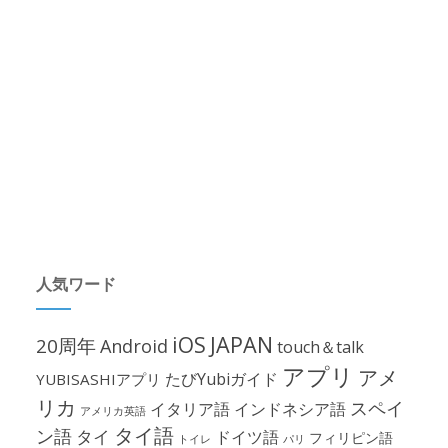
人気ワード
iOS
JAPAN
20周年
Android
touch＆talk
アプリ
アメ
たびYubiガイド
YUBISASHIアプリ
リカ
スペイ
イタリア語
インドネシア語
アメリカ英語
タイ語
ン語
タイ
ドイツ語
フィリピン語
パリ
トイレ