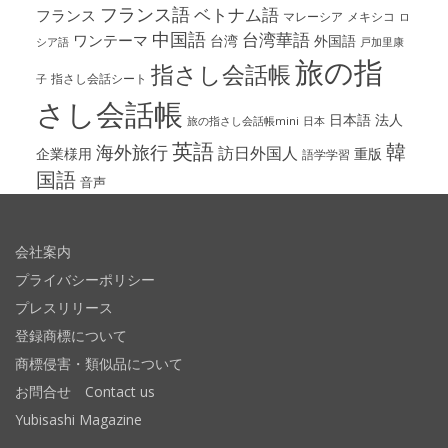
フランス語
ベトナム語
フランス
マレーシア
メキシコ
ロ
中国語
台湾華語
ワンテーマ
台湾
外国語
シア語
戸加里康
旅の指
指さし会話帳
指さし会話シート
子
さし会話帳
日本語
法人
旅の指さし会話帳mini
日本
英語
韓
海外旅行
訪日外国人
企業様用
重版
語学学習
国語
音声
会社案内
プライバシーポリシー
プレスリリース
登録商標について
商標侵害・類似品について
お問合せ Contact us
Yubisashi Magazine