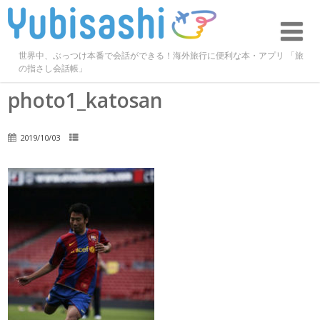
世界中、ぶっつけ本番で会話ができる！海外旅行に便利な本・アプリ 「旅
の指さし会話帳」
photo1_katosan
2019/10/03