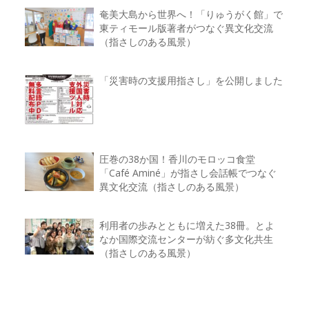
奄美大島から世界へ！「りゅうがく館」で
東ティモール版著者がつなぐ異文化交流
（指さしのある風景）
「災害時の支援用指さし」を公開しました
圧巻の38か国！香川のモロッコ食堂
「Café Aminé」が指さし会話帳でつなぐ
異文化交流（指さしのある風景）
利用者の歩みとともに増えた38冊。とよ
なか国際交流センターが紡ぐ多文化共生
（指さしのある風景）