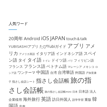
人気ワード
iOS
JAPAN
20周年
Android
touch＆talk
アプリ
アメ
たびYubiガイド
YUBISASHIアプリ
リカ
スペイ
イタリア語
インドネシア語
アメリカ英語
タイ語
ン語
タイ
ドイツ語
フィリピン語
パリ
トイレ
フランス語
ベトナム語
フランス
マレーシア
メキシコ
ロ
中国語
台湾華語
ワンテーマ
台湾
外国語
シア語
戸加里康
旅の指
指さし会話帳
指さし会話シート
子
さし会話帳
日本語
法人
旅の指さし会話帳mini
日本
英語
韓
海外旅行
訪日外国人
企業様用
重版
語学学習
国語
音声