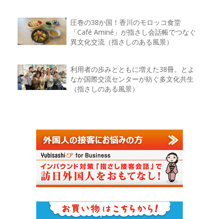
圧巻の38か国！香川のモロッコ食堂
「Café Aminé」が指さし会話帳でつなぐ
異文化交流（指さしのある風景）
利用者の歩みとともに増えた38冊。とよ
なか国際交流センターが紡ぐ多文化共生
（指さしのある風景）