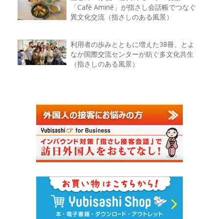
「Café Aminé」が指さし会話帳でつなぐ
異文化交流（指さしのある風景）
利用者の歩みとともに増えた38冊。とよ
なか国際交流センターが紡ぐ多文化共生
（指さしのある風景）