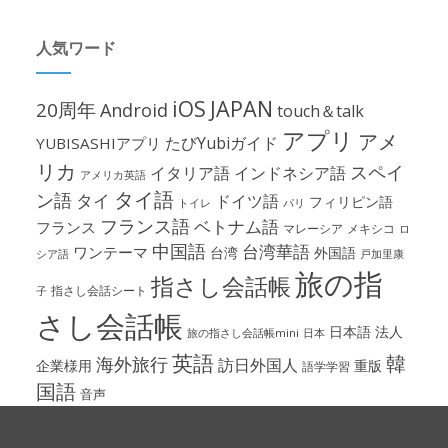
人気ワード
iOS
JAPAN
20周年
Android
touch＆talk
アプリ
アメ
たびYubiガイド
YUBISASHIアプリ
リカ
スペイ
イタリア語
インドネシア語
アメリカ英語
タイ語
ン語
タイ
ドイツ語
フィリピン語
パリ
トイレ
フランス語
ベトナム語
フランス
マレーシア
メキシコ
ロ
中国語
台湾華語
ワンテーマ
台湾
外国語
シア語
戸加里康
旅の指
指さし会話帳
指さし会話シート
子
さし会話帳
日本語
法人
旅の指さし会話帳mini
日本
英語
韓
海外旅行
訪日外国人
企業様用
重版
語学学習
国語
音声