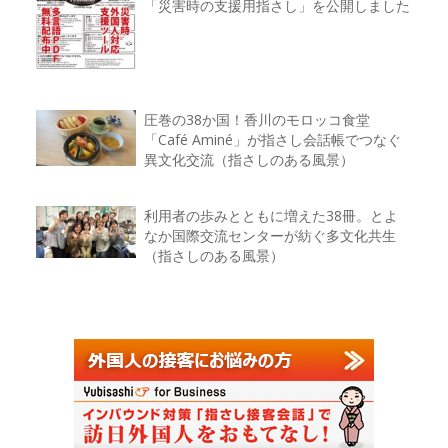
「災害時の支援用指さし」を公開しました
圧巻の38か国！香川のモロッコ食堂
「Café Aminé」が指さし会話帳でつなぐ
異文化交流（指さしのある風景）
利用者の歩みとともに増えた38冊。とよ
なか国際交流センターが紡ぐ多文化共生
（指さしのある風景）