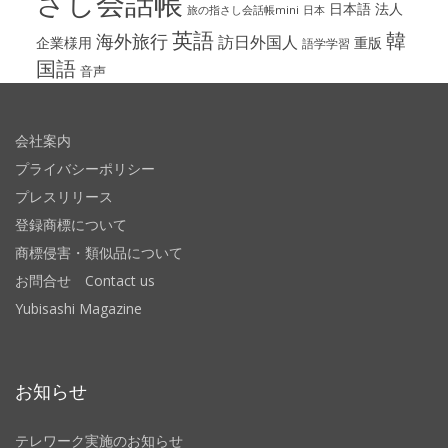
さし会話帳
日本語
法人
旅の指さし会話帳mini
日本
英語
韓
海外旅行
訪日外国人
企業様用
重版
語学学習
国語
音声
会社案内
プライバシーポリシー
プレスリリース
登録商標について
商標侵害・類似品について
お問合せ Contact us
Yubisashi Magazine
お知らせ
テレワーク実施のお知らせ