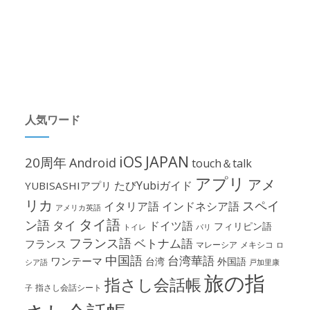
人気ワード
iOS
JAPAN
20周年
Android
touch＆talk
アプリ
アメ
たびYubiガイド
YUBISASHIアプリ
リカ
スペイ
イタリア語
インドネシア語
アメリカ英語
タイ語
ン語
タイ
ドイツ語
フィリピン語
パリ
トイレ
フランス語
ベトナム語
フランス
マレーシア
メキシコ
ロ
中国語
台湾華語
ワンテーマ
台湾
外国語
シア語
戸加里康
旅の指
指さし会話帳
指さし会話シート
子