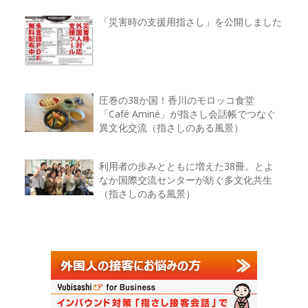
「災害時の支援用指さし」を公開しました
圧巻の38か国！香川のモロッコ食堂
「Café Aminé」が指さし会話帳でつなぐ
異文化交流（指さしのある風景）
利用者の歩みとともに増えた38冊。とよ
なか国際交流センターが紡ぐ多文化共生
（指さしのある風景）