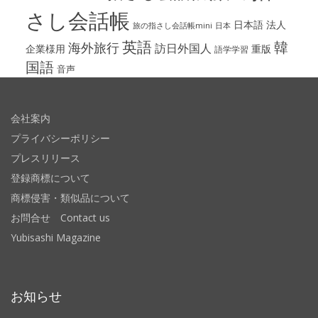
さし会話帳
日本語
法人
旅の指さし会話帳mini
日本
英語
韓
海外旅行
訪日外国人
企業様用
重版
語学学習
国語
音声
会社案内
プライバシーポリシー
プレスリリース
登録商標について
商標侵害・類似品について
お問合せ Contact us
Yubisashi Magazine
お知らせ