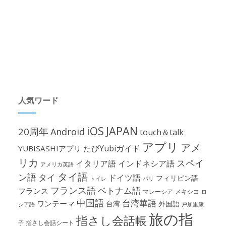
人気ワード
iOS
JAPAN
20周年
Android
touch＆talk
アプリ
アメ
たびYubiガイド
YUBISASHIアプリ
リカ
スペイ
イタリア語
インドネシア語
アメリカ英語
タイ語
ン語
タイ
ドイツ語
フィリピン語
パリ
トイレ
フランス語
ベトナム語
フランス
マレーシア
メキシコ
ロ
中国語
台湾華語
ワンテーマ
台湾
外国語
シア語
戸加里康
旅の指
指さし会話帳
指さし会話シート
子