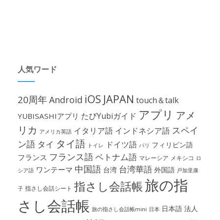
人気ワード
iOS
JAPAN
20周年
Android
touch＆talk
アプリ
アメ
たびYubiガイド
YUBISASHIアプリ
リカ
スペイ
イタリア語
インドネシア語
アメリカ英語
タイ語
ン語
タイ
ドイツ語
フィリピン語
パリ
トイレ
フランス語
ベトナム語
フランス
マレーシア
メキシコ
ロ
中国語
台湾華語
ワンテーマ
台湾
外国語
シア語
戸加里康
旅の指
指さし会話帳
指さし会話シート
子
さし会話帳
日本語
法人
旅の指さし会話帳mini
日本