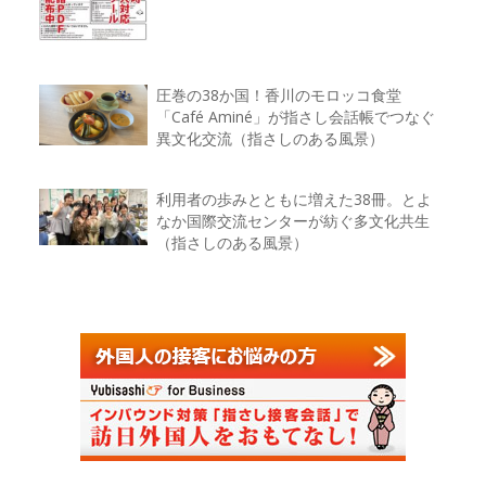
圧巻の38か国！香川のモロッコ食堂
「Café Aminé」が指さし会話帳でつなぐ
異文化交流（指さしのある風景）
利用者の歩みとともに増えた38冊。とよ
なか国際交流センターが紡ぐ多文化共生
（指さしのある風景）