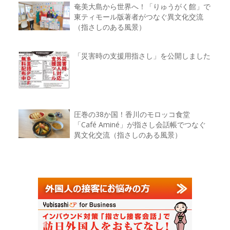
奄美大島から世界へ！「りゅうがく館」で
東ティモール版著者がつなぐ異文化交流
（指さしのある風景）
「災害時の支援用指さし」を公開しました
圧巻の38か国！香川のモロッコ食堂
「Café Aminé」が指さし会話帳でつなぐ
異文化交流（指さしのある風景）