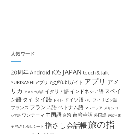
人気ワード
iOS
JAPAN
20周年
Android
touch＆talk
アプリ
アメ
たびYubiガイド
YUBISASHIアプリ
リカ
スペイ
イタリア語
インドネシア語
アメリカ英語
タイ語
ン語
タイ
ドイツ語
フィリピン語
パリ
トイレ
フランス語
ベトナム語
フランス
マレーシア
メキシコ
ロ
中国語
台湾華語
ワンテーマ
台湾
外国語
シア語
戸加里康
旅の指
指さし会話帳
指さし会話シート
子