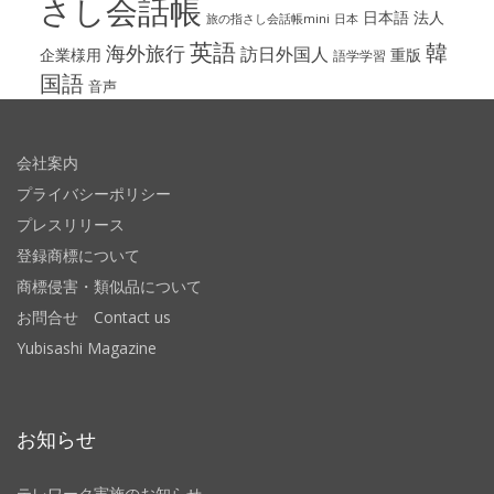
さし会話帳
日本語
法人
旅の指さし会話帳mini
日本
英語
韓
海外旅行
訪日外国人
企業様用
重版
語学学習
国語
音声
会社案内
プライバシーポリシー
プレスリリース
登録商標について
商標侵害・類似品について
お問合せ Contact us
Yubisashi Magazine
お知らせ
テレワーク実施のお知らせ