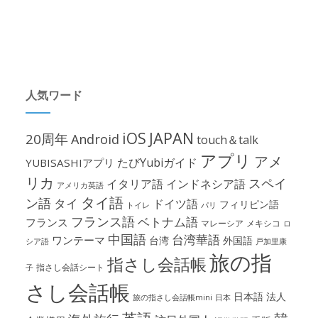
人気ワード
iOS
JAPAN
20周年
Android
touch＆talk
アプリ
アメ
たびYubiガイド
YUBISASHIアプリ
リカ
スペイ
イタリア語
インドネシア語
アメリカ英語
タイ語
ン語
タイ
ドイツ語
フィリピン語
パリ
トイレ
フランス語
ベトナム語
フランス
マレーシア
メキシコ
ロ
中国語
台湾華語
ワンテーマ
台湾
外国語
シア語
戸加里康
旅の指
指さし会話帳
指さし会話シート
子
さし会話帳
日本語
法人
旅の指さし会話帳mini
日本