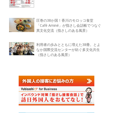
圧巻の38か国！香川のモロッコ食堂
「Café Aminé」が指さし会話帳でつなぐ
異文化交流（指さしのある風景）
利用者の歩みとともに増えた38冊。とよ
なか国際交流センターが紡ぐ多文化共生
（指さしのある風景）