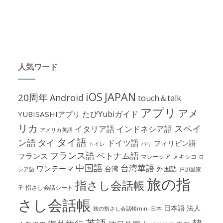
人気ワード
iOS
JAPAN
20周年
Android
touch＆talk
アプリ
アメ
たびYubiガイド
YUBISASHIアプリ
リカ
スペイ
イタリア語
インドネシア語
アメリカ英語
タイ語
ン語
タイ
ドイツ語
フィリピン語
パリ
トイレ
フランス語
ベトナム語
フランス
マレーシア
メキシコ
ロ
中国語
台湾華語
ワンテーマ
台湾
外国語
シア語
戸加里康
旅の指
指さし会話帳
指さし会話シート
子
さし会話帳
日本語
法人
旅の指さし会話帳mini
日本