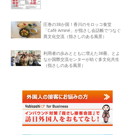
圧巻の38か国！香川のモロッコ食堂
「Café Aminé」が指さし会話帳でつなぐ
異文化交流（指さしのある風景）
利用者の歩みとともに増えた38冊。とよ
なか国際交流センターが紡ぐ多文化共生
（指さしのある風景）