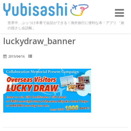
世界中、ぶっつけ本番で会話ができる！海外旅行に便利な本・アプリ 「旅
の指さし会話帳」
luckydraw_banner
2015/04/16