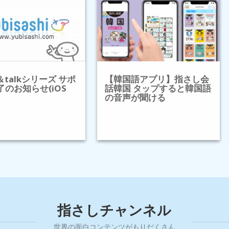
h＆talkシリーズ サポ
【韓国語アプリ】指さし会
了のお知らせ(iOS
話韓国 タップすると韓国語
の音声が聞ける
指さしチャンネル
世界の面白コンテンツがもりだくさん