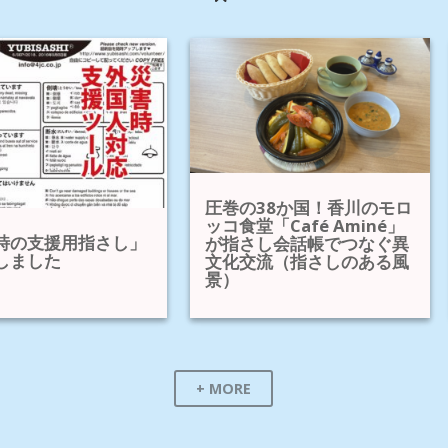
圧巻の38か国！香川のモロ
ッコ食堂「Café Aminé」
時の支援用指さし」
が指さし会話帳でつなぐ異
しました
文化交流（指さしのある風
景）
+ MORE