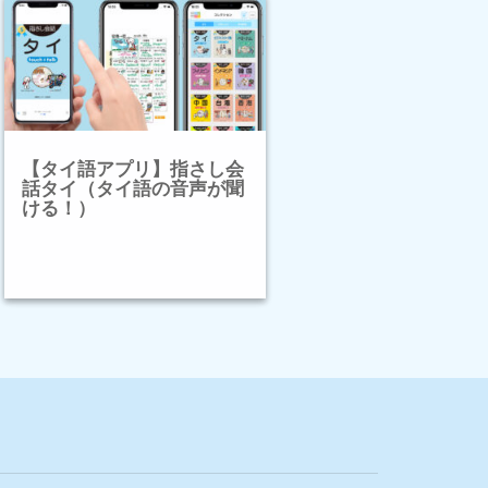
【タイ語アプリ】指さし会
話タイ（タイ語の音声が聞
ける！）