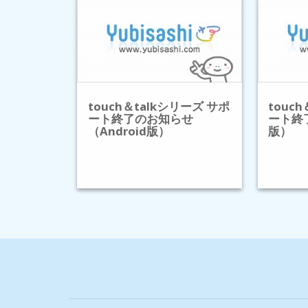
touch＆talkシリーズ サポ
touc
ート終了のお知らせ
ート終
（Android版）
版）