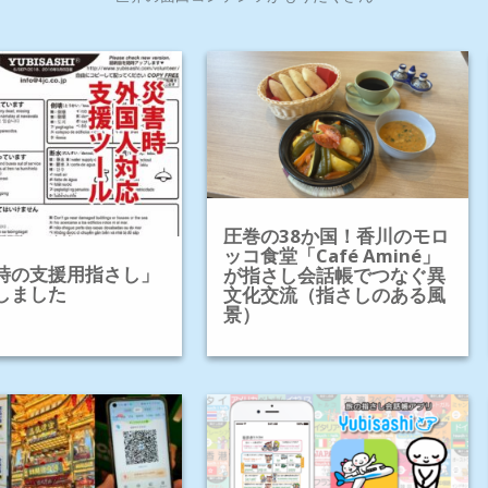
圧巻の38か国！香川のモロ
ッコ食堂「Café Aminé」
時の支援用指さし」
が指さし会話帳でつなぐ異
しました
文化交流（指さしのある風
景）