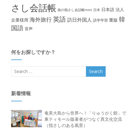
さし会話帳
日本語
法人
旅の指さし会話帳mini
日本
英語
韓
海外旅行
訪日外国人
企業様用
重版
語学学習
国語
音声
何をお探しですか？
新着情報
奄美大島から世界へ！「りゅうがく館」で
東ティモール版著者がつなぐ異文化交流
（指さしのある風景）