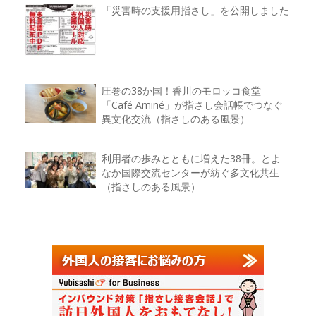
「災害時の支援用指さし」を公開しました
圧巻の38か国！香川のモロッコ食堂
「Café Aminé」が指さし会話帳でつなぐ
異文化交流（指さしのある風景）
利用者の歩みとともに増えた38冊。とよ
なか国際交流センターが紡ぐ多文化共生
（指さしのある風景）