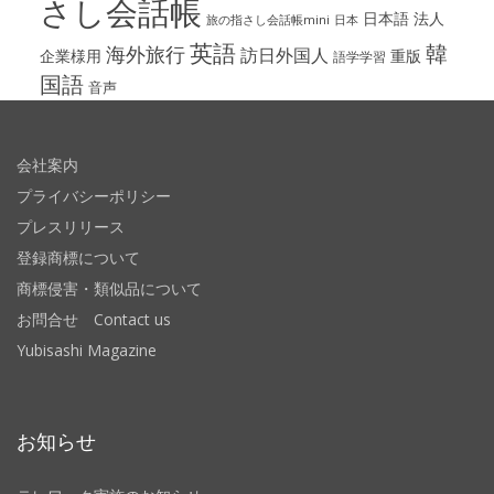
さし会話帳
日本語
法人
旅の指さし会話帳mini
日本
英語
韓
海外旅行
訪日外国人
企業様用
重版
語学学習
国語
音声
会社案内
プライバシーポリシー
プレスリリース
登録商標について
商標侵害・類似品について
お問合せ Contact us
Yubisashi Magazine
お知らせ