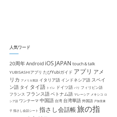
人気ワード
iOS
JAPAN
20周年
Android
touch＆talk
アプリ
アメ
たびYubiガイド
YUBISASHIアプリ
リカ
スペイ
イタリア語
インドネシア語
アメリカ英語
タイ語
ン語
タイ
ドイツ語
フィリピン語
パリ
トイレ
フランス語
ベトナム語
フランス
マレーシア
メキシコ
ロ
中国語
台湾華語
ワンテーマ
台湾
外国語
シア語
戸加里康
旅の指
指さし会話帳
指さし会話シート
子