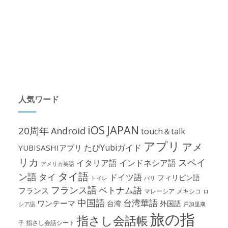
人気ワード
iOS
JAPAN
20周年
Android
touch＆talk
アプリ
アメ
たびYubiガイド
YUBISASHIアプリ
リカ
スペイ
イタリア語
インドネシア語
アメリカ英語
タイ語
ン語
タイ
ドイツ語
フィリピン語
パリ
トイレ
フランス語
ベトナム語
フランス
マレーシア
メキシコ
ロ
中国語
台湾華語
ワンテーマ
台湾
外国語
シア語
戸加里康
旅の指
指さし会話帳
指さし会話シート
子