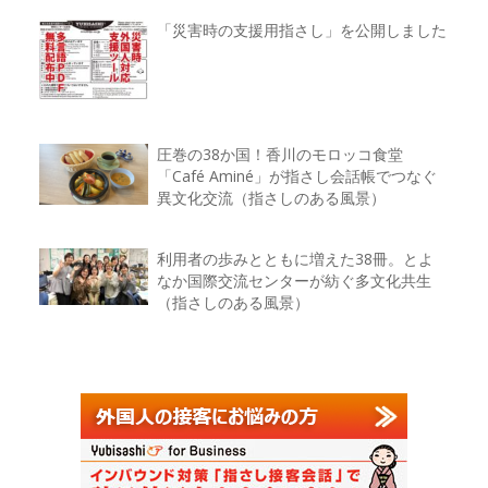
「災害時の支援用指さし」を公開しました
圧巻の38か国！香川のモロッコ食堂
「Café Aminé」が指さし会話帳でつなぐ
異文化交流（指さしのある風景）
利用者の歩みとともに増えた38冊。とよ
なか国際交流センターが紡ぐ多文化共生
（指さしのある風景）