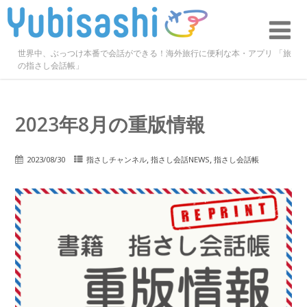
世界中、ぶっつけ本番で会話ができる！海外旅行に便利な本・アプリ 「旅
の指さし会話帳」
2023年8月の重版情報
,
,
2023/08/30
指さしチャンネル
指さし会話NEWS
指さし会話帳