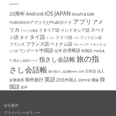
iOS
JAPAN
20周年
Android
touch＆talk
アプリ
アメ
たびYubiガイド
YUBISASHIアプリ
リカ
スペイ
イタリア語
インドネシア語
アメリカ英語
タイ語
ン語
タイ
ドイツ語
フィリピン語
パリ
トイレ
フランス語
ベトナム語
フランス
マレーシア
メキシコ
ロ
中国語
台湾華語
ワンテーマ
台湾
外国語
シア語
戸加里康
旅の指
指さし会話帳
指さし会話シート
子
さし会話帳
日本語
法人
旅の指さし会話帳mini
日本
英語
韓
海外旅行
訪日外国人
企業様用
重版
語学学習
国語
音声
会社案内
プライバシーポリシー