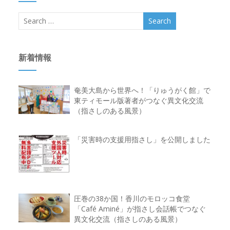
新着情報
奄美大島から世界へ！「りゅうがく館」で
東ティモール版著者がつなぐ異文化交流
（指さしのある風景）
「災害時の支援用指さし」を公開しました
圧巻の38か国！香川のモロッコ食堂
「Café Aminé」が指さし会話帳でつなぐ
異文化交流（指さしのある風景）