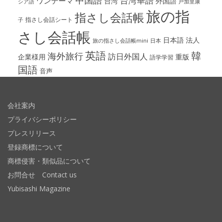
台湾華語
ワンテーマ
台湾
外国語
シア語
戸加里康
旅の指
指さし会話帳
指さし会話シート
子
さし会話帳
日本語
法人
旅の指さし会話帳mini
日本
英語
韓
海外旅行
訪日外国人
企業様用
重版
語学学習
国語
音声
会社案内
プライバシーポリシー
プレスリリース
登録商標について
商標侵害・類似品について
お問合せ Contact us
Yubisashi Magazine