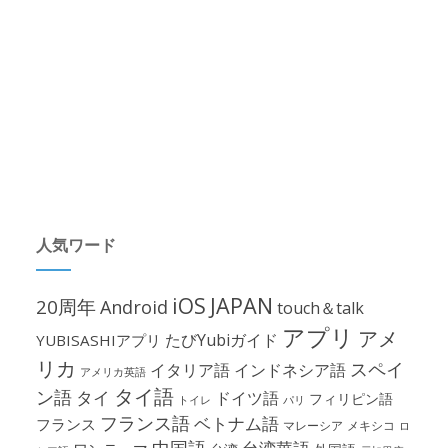
人気ワード
iOS
JAPAN
20周年
Android
touch＆talk
アプリ
アメ
たびYubiガイド
YUBISASHIアプリ
リカ
スペイ
イタリア語
インドネシア語
アメリカ英語
タイ語
ン語
タイ
ドイツ語
フィリピン語
パリ
トイレ
フランス語
ベトナム語
フランス
マレーシア
メキシコ
ロ
中国語