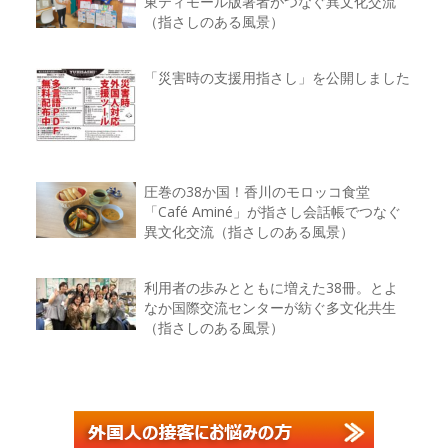
東ティモール版著者がつなぐ異文化交流
（指さしのある風景）
「災害時の支援用指さし」を公開しました
圧巻の38か国！香川のモロッコ食堂
「Café Aminé」が指さし会話帳でつなぐ
異文化交流（指さしのある風景）
利用者の歩みとともに増えた38冊。とよ
なか国際交流センターが紡ぐ多文化共生
（指さしのある風景）