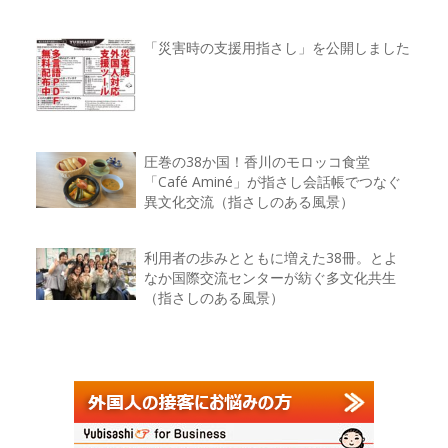
「災害時の支援用指さし」を公開しました
圧巻の38か国！香川のモロッコ食堂
「Café Aminé」が指さし会話帳でつなぐ
異文化交流（指さしのある風景）
利用者の歩みとともに増えた38冊。とよ
なか国際交流センターが紡ぐ多文化共生
（指さしのある風景）