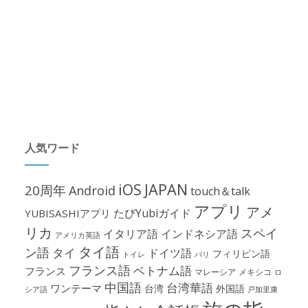
人気ワード
iOS
JAPAN
20周年
Android
touch＆talk
アプリ
アメ
たびYubiガイド
YUBISASHIアプリ
リカ
スペイ
イタリア語
インドネシア語
アメリカ英語
タイ語
ン語
タイ
ドイツ語
フィリピン語
パリ
トイレ
フランス語
ベトナム語
フランス
マレーシア
メキシコ
ロ
中国語
台湾華語
ワンテーマ
台湾
外国語
シア語
戸加里康