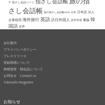
旅の指
指さし会話帳
指さし会話シート
子
さし会話帳
日本語
法人
旅の指さし会話帳mini
日本
英語
韓
海外旅行
訪日外国人
企業様用
重版
語学学習
国語
音声
会社案内
プライバシーポリシー
プレスリリース
登録商標について
商標侵害・類似品について
お問合せ Contact us
Yubisashi Magazine
お知らせ