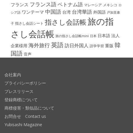
フランス語
ベトナム語
フランス
マレーシア
メキシコ
ロ
中国語
台湾華語
ワンテーマ
台湾
外国語
シア語
戸加里康
旅の指
指さし会話帳
指さし会話シート
子
さし会話帳
日本語
法人
旅の指さし会話帳mini
日本
英語
韓
海外旅行
訪日外国人
企業様用
重版
語学学習
国語
音声
会社案内
プライバシーポリシー
プレスリリース
登録商標について
商標侵害・類似品について
お問合せ Contact us
Yubisashi Magazine