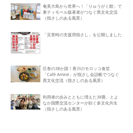
奄美大島から世界へ！「りゅうがく館」で
東ティモール版著者がつなぐ異文化交流
（指さしのある風景）
「災害時の支援用指さし」を公開しました
圧巻の38か国！香川のモロッコ食堂
「Café Aminé」が指さし会話帳でつなぐ
異文化交流（指さしのある風景）
利用者の歩みとともに増えた38冊。とよ
なか国際交流センターが紡ぐ多文化共生
（指さしのある風景）