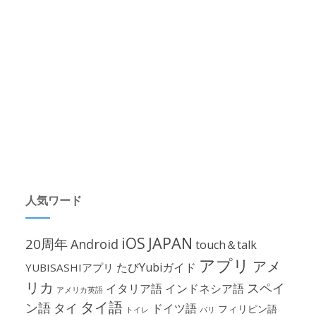
人気ワード
iOS
JAPAN
20周年
Android
touch＆talk
アプリ
アメ
たびYubiガイド
YUBISASHIアプリ
リカ
スペイ
イタリア語
インドネシア語
アメリカ英語
タイ語
ン語
タイ
ドイツ語
フィリピン語
パリ
トイレ