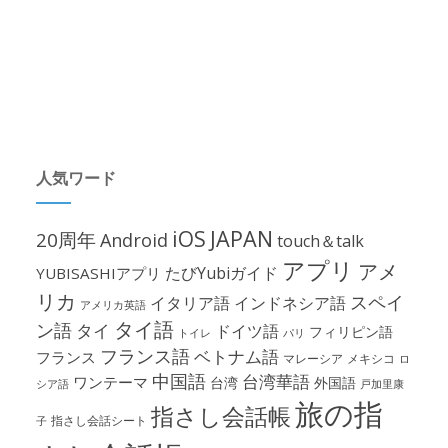
人気ワード
iOS
JAPAN
20周年
Android
touch＆talk
アプリ
アメ
たびYubiガイド
YUBISASHIアプリ
リカ
スペイ
イタリア語
インドネシア語
アメリカ英語
タイ語
ン語
タイ
ドイツ語
フィリピン語
パリ
トイレ
フランス語
ベトナム語
フランス
マレーシア
メキシコ
ロ
中国語
台湾華語
ワンテーマ
台湾
外国語
シア語
戸加里康
旅の指
指さし会話帳
指さし会話シート
子