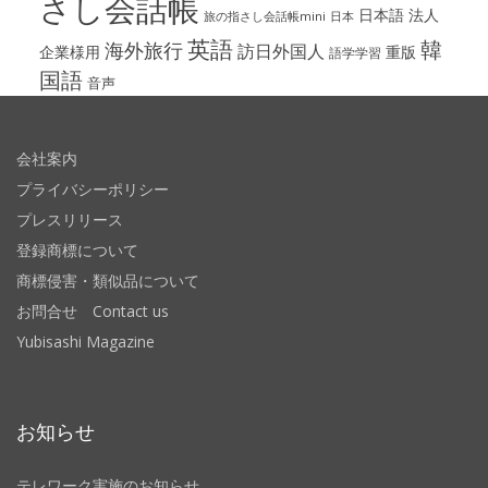
さし会話帳
日本語
法人
旅の指さし会話帳mini
日本
英語
韓
海外旅行
訪日外国人
企業様用
重版
語学学習
国語
音声
会社案内
プライバシーポリシー
プレスリリース
登録商標について
商標侵害・類似品について
お問合せ Contact us
Yubisashi Magazine
お知らせ
テレワーク実施のお知らせ