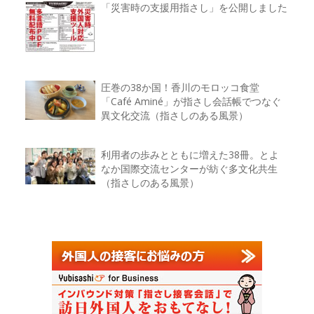
「災害時の支援用指さし」を公開しました
圧巻の38か国！香川のモロッコ食堂
「Café Aminé」が指さし会話帳でつなぐ
異文化交流（指さしのある風景）
利用者の歩みとともに増えた38冊。とよ
なか国際交流センターが紡ぐ多文化共生
（指さしのある風景）