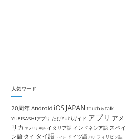
人気ワード
iOS
JAPAN
20周年
Android
touch＆talk
アプリ
アメ
たびYubiガイド
YUBISASHIアプリ
リカ
スペイ
イタリア語
インドネシア語
アメリカ英語
タイ語
ン語
タイ
ドイツ語
フィリピン語
パリ
トイレ