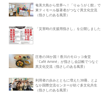
奄美大島から世界へ！「りゅうがく館」で
東ティモール版著者がつなぐ異文化交流
（指さしのある風景）
「災害時の支援用指さし」を公開しました
圧巻の38か国！香川のモロッコ食堂
「Café Aminé」が指さし会話帳でつなぐ
異文化交流（指さしのある風景）
利用者の歩みとともに増えた38冊。とよ
なか国際交流センターが紡ぐ多文化共生
（指さしのある風景）