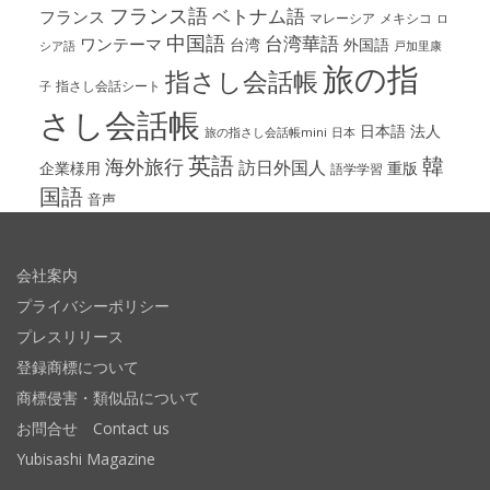
フランス語
ベトナム語
フランス
マレーシア
メキシコ
ロ
中国語
台湾華語
ワンテーマ
台湾
外国語
シア語
戸加里康
旅の指
指さし会話帳
指さし会話シート
子
さし会話帳
日本語
法人
旅の指さし会話帳mini
日本
英語
韓
海外旅行
訪日外国人
企業様用
重版
語学学習
国語
音声
会社案内
プライバシーポリシー
プレスリリース
登録商標について
商標侵害・類似品について
お問合せ Contact us
Yubisashi Magazine