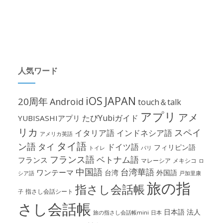
人気ワード
iOS
JAPAN
20周年
Android
touch＆talk
アプリ
アメ
たびYubiガイド
YUBISASHIアプリ
リカ
スペイ
イタリア語
インドネシア語
アメリカ英語
タイ語
ン語
タイ
ドイツ語
フィリピン語
パリ
トイレ
フランス語
ベトナム語
フランス
マレーシア
メキシコ
ロ
中国語
台湾華語
ワンテーマ
台湾
外国語
シア語
戸加里康
旅の指
指さし会話帳
指さし会話シート
子
さし会話帳
日本語
法人
旅の指さし会話帳mini
日本