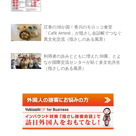
圧巻の38か国！香川のモロッコ食堂
「Café Aminé」が指さし会話帳でつなぐ
異文化交流（指さしのある風景）
利用者の歩みとともに増えた38冊。とよ
なか国際交流センターが紡ぐ多文化共生
（指さしのある風景）