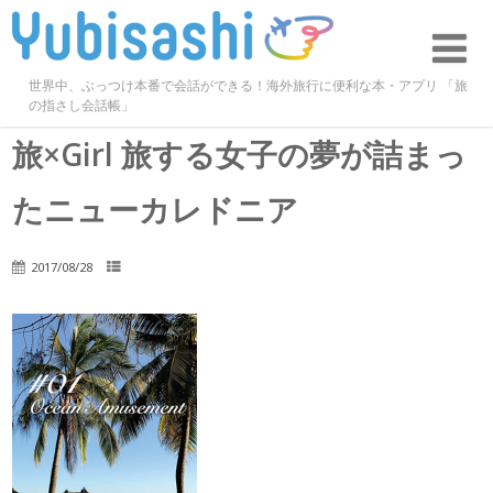
世界中、ぶっつけ本番で会話ができる！海外旅行に便利な本・アプリ 「旅
の指さし会話帳」
旅×Girl 旅する女子の夢が詰まっ
たニューカレドニア
2017/08/28