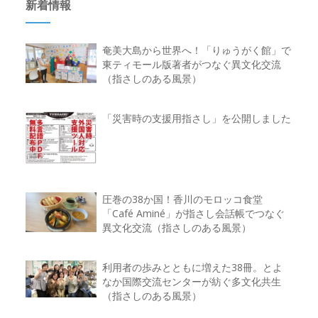
新着情報
奄美大島から世界へ！「りゅうがく館」で
東ティモール版著者がつなぐ異文化交流
（指さしのある風景）
「災害時の支援用指さし」を公開しました
圧巻の38か国！香川のモロッコ食堂
「Café Aminé」が指さし会話帳でつなぐ
異文化交流（指さしのある風景）
利用者の歩みとともに増えた38冊。とよ
なか国際交流センターが紡ぐ多文化共生
（指さしのある風景）