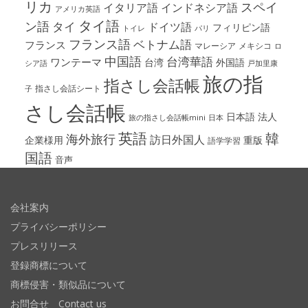
リカ
スペイ
イタリア語
インドネシア語
アメリカ英語
タイ語
ン語
タイ
ドイツ語
フィリピン語
パリ
トイレ
フランス語
ベトナム語
フランス
マレーシア
メキシコ
ロ
中国語
台湾華語
ワンテーマ
台湾
外国語
シア語
戸加里康
旅の指
指さし会話帳
指さし会話シート
子
さし会話帳
日本語
法人
旅の指さし会話帳mini
日本
英語
韓
海外旅行
訪日外国人
企業様用
重版
語学学習
国語
音声
会社案内
プライバシーポリシー
プレスリリース
登録商標について
商標侵害・類似品について
お問合せ Contact us