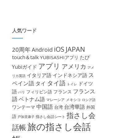
人気ワード
iOS
JAPAN
20周年
Android
touch＆talk
たび
YUBISASHIアプリ
アプリ
アメリカ
Yubiガイド
アメ
ス
イタリア語
インドネシア語
リカ英語
タイ語
ペイン語
タイ
ドイツ
トイレ
フランス
語
フランス
フィリピン語
パリ
語
ベトナム語
マレーシア
メキシコ
ロシア語
中国語
台湾華語
ワンテーマ
台湾
外国
指さし会
語
指さし会話シート
戸加里康子
旅の指さし会話
話帳