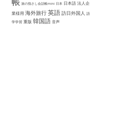
帳
日本語
法人企
旅の指さし会話帳mini
日本
英語
海外旅行
訪日外国人
業様用
語
韓国語
重版
音声
学学習