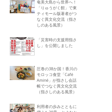
奄美大島から世界へ！
「りゅうがく館」で東
ティモール版著者がつ
なぐ異文化交流（指さ
しのある風景）
「災害時の支援用指さ
し」を公開しました
圧巻の38か国！香川の
モロッコ食堂「Café
Aminé」が指さし会話
帳でつなぐ異文化交流
（指さしのある風景）
利用者の歩みとともに