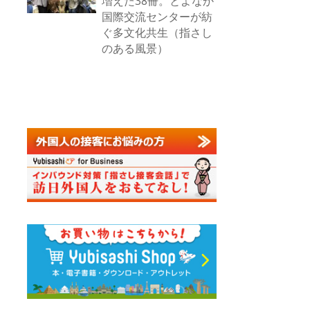
増えた38冊。とよなか
国際交流センターが紡
ぐ多文化共生（指さし
のある風景）