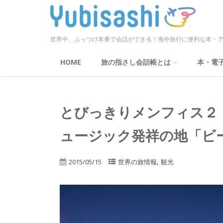
世界中、ぶっつけ本番で会話ができる！海外旅行に便利な本・ア
HOME
旅の指さし会話帳とは
本・電
とびっきりメンフィス２［
ュージック発祥の地「ビー
,
2015/05/15
世界の旅情報
観光