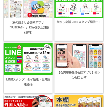
指さし会話 LINEスタンプ配信中！
旅の指さし会話帳アプリ
「YUBISASHI」22か国以上対応
（無料）
【台湾華語旅行会話アプリ】指さ
し会話 台湾
LINEスタンプ タイ語版・台湾語
版登場