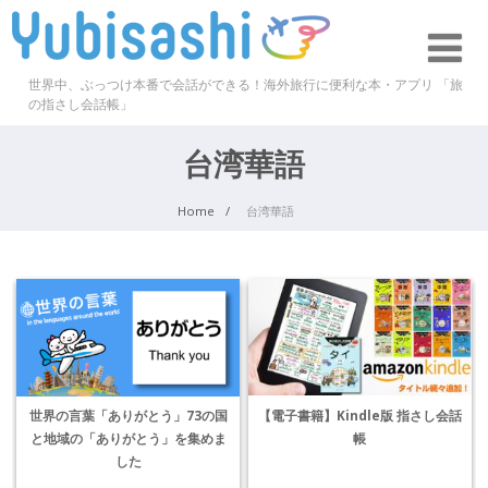
世界中、ぶっつけ本番で会話ができる！海外旅行に便利な本・アプリ 「旅
の指さし会話帳」
台湾華語
Home
台湾華語
【電子書籍】Kindle版 指さし会話
世界の言葉「ありがとう」73の国
帳
と地域の「ありがとう」を集めま
した