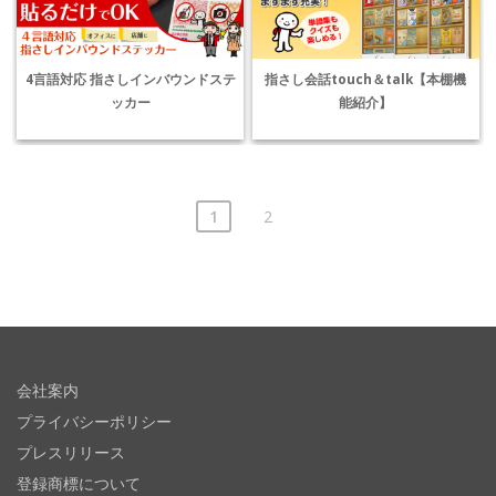
4言語対応 指さしインバウンドステ
指さし会話touch＆talk【本棚機
ッカー
能紹介】
1
2
会社案内
プライバシーポリシー
プレスリリース
登録商標について