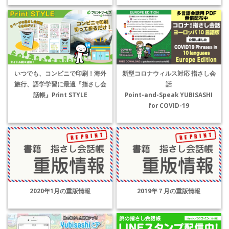
いつでも、コンビニで印刷！海外
新型コロナウィルス対応 指さし会
旅行、語学学習に最適『指さし会
話
話帳』Print STYLE
Point-and-Speak YUBISASHI
for COVID-19
2020年1月の重版情報
2019年７月の重版情報