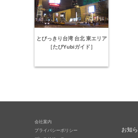
とびっきり台湾 台北 東エリア
［たびYubiガイド］
会社案内
お知
プライバシーポリシー