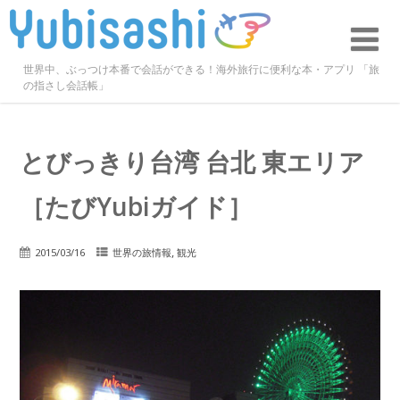
世界中、ぶっつけ本番で会話ができる！海外旅行に便利な本・アプリ 「旅
の指さし会話帳」
とびっきり台湾 台北 東エリア
［たびYubiガイド］
,
2015/03/16
世界の旅情報
観光