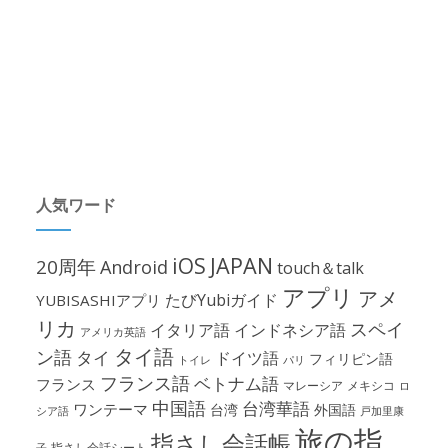
人気ワード
iOS
JAPAN
20周年
Android
touch＆talk
アプリ
アメ
たびYubiガイド
YUBISASHIアプリ
リカ
スペイ
イタリア語
インドネシア語
アメリカ英語
タイ語
ン語
タイ
ドイツ語
フィリピン語
パリ
トイレ
フランス語
ベトナム語
フランス
マレーシア
メキシコ
ロ
中国語
台湾華語
ワンテーマ
台湾
外国語
シア語
戸加里康
旅の指
指さし会話帳
指さし会話シート
子