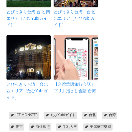
とびっきり台湾 台北 南
とびっきり台湾 台北
エリア［たびYubiガイ
北エリア［たびYubiガ
ド］
イド］
とびっきり台湾 台北
【台湾華語旅行会話ア
西エリア［たびYubiガ
プリ】指さし会話 台湾
イド］
ICE MONSTER
たびYubiガイド
台北
台湾
夜市
海外旅行
牛乳大王
美麗華百樂園