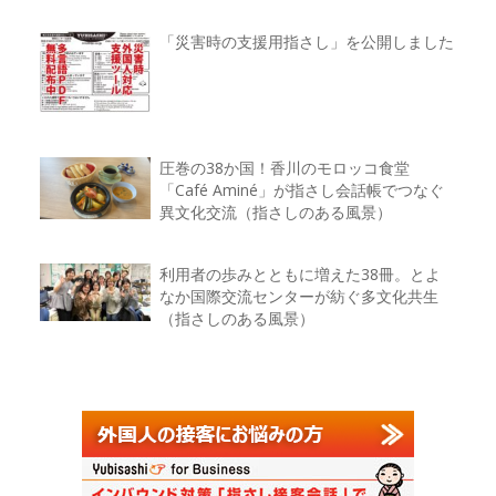
「災害時の支援用指さし」を公開しました
圧巻の38か国！香川のモロッコ食堂
「Café Aminé」が指さし会話帳でつなぐ
異文化交流（指さしのある風景）
利用者の歩みとともに増えた38冊。とよ
なか国際交流センターが紡ぐ多文化共生
（指さしのある風景）