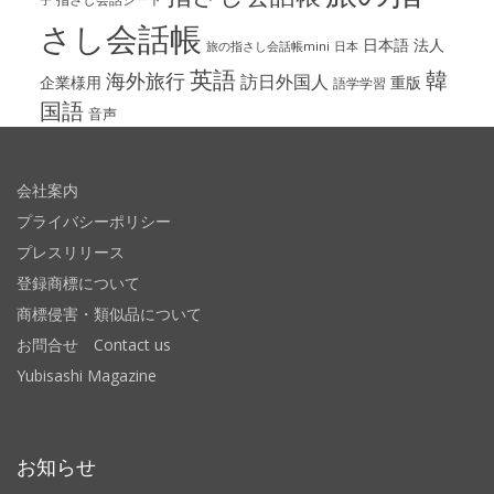
さし会話帳
日本語
法人
旅の指さし会話帳mini
日本
英語
韓
海外旅行
訪日外国人
企業様用
重版
語学学習
国語
音声
会社案内
プライバシーポリシー
プレスリリース
登録商標について
商標侵害・類似品について
お問合せ Contact us
Yubisashi Magazine
お知らせ