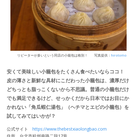
リピーターが多いという同店の小籠包は格別！
写真提供：
hirotomo
安くて美味しい小籠包をたくさん食べたいならココ！
皮の薄さと新鮮な具材にこだわった小籠包は、濃厚だけ
どちっとも脂っこくないから不思議。普通の小籠包だけ
でも満足できるけど、せっかくだから日本ではお目にか
かれない「角瓜蝦仁湯包」（ヘチマとエビの小籠包）を
試してみてはいかが？
公式サイト
https://www.thebestxiaolongbao.com
住所 台北市杭州南路二段17号