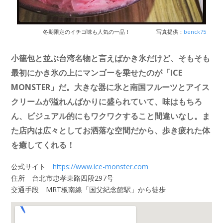
冬期限定のイチゴ味も人気の一品！
写真提供：
benck75
小籠包と並ぶ台湾名物と言えばかき氷だけど、そもそも
最初にかき氷の上にマンゴーを乗せたのが「ICE
MONSTER」だ。大きな器に氷と南国フルーツとアイス
クリームが溢れんばかりに盛られていて、味はもちろ
ん、ビジュアル的にもワクワクすること間違いなし。ま
た店内は広々としてお洒落な空間だから、歩き疲れた体
を癒してくれる！
公式サイト
https://www.ice-monster.com
住所 台北市忠孝東路四段297号
交通手段 MRT板南線「国父紀念館駅」から徒歩