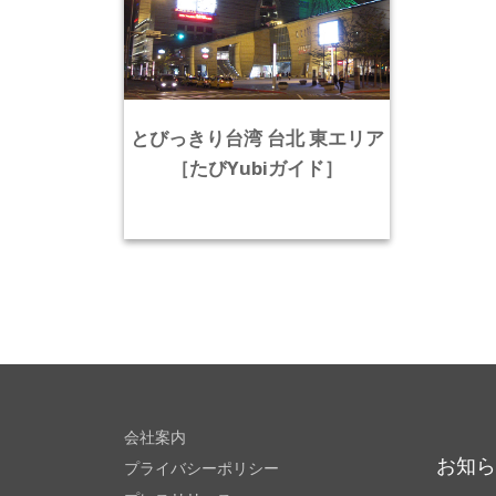
とびっきり台湾 台北 東エリア
［たびYubiガイド］
会社案内
お知
プライバシーポリシー