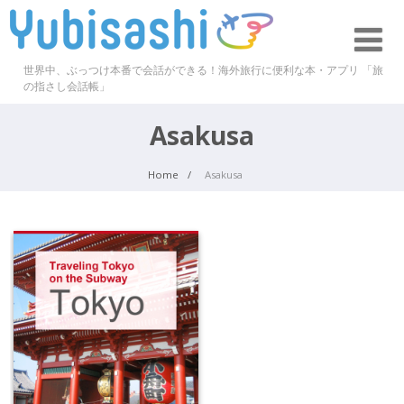
世界中、ぶっつけ本番で会話ができる！海外旅行に便利な本・アプリ 「旅
の指さし会話帳」
Asakusa
Home
Asakusa