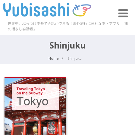
世界中、ぶっつけ本番で会話ができる！海外旅行に便利な本・アプリ 「旅
の指さし会話帳」
Shinjuku
Home
Shinjuku