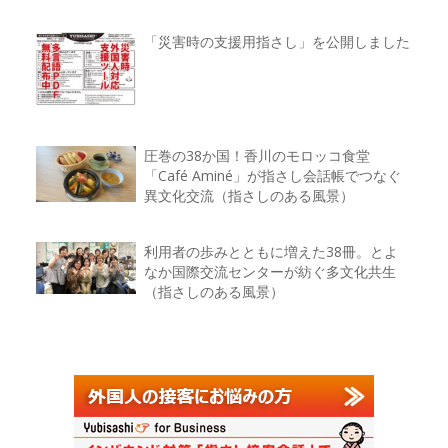
「災害時の支援用指さし」を公開しました
圧巻の38か国！香川のモロッコ食堂
「Café Aminé」が指さし会話帳でつなぐ
異文化交流（指さしのある風景）
利用者の歩みとともに増えた38冊。とよ
なか国際交流センターが紡ぐ多文化共生
（指さしのある風景）