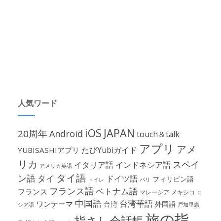
人気ワード
iOS
JAPAN
20周年
Android
touch＆talk
アプリ
アメ
たびYubiガイド
YUBISASHIアプリ
リカ
スペイ
イタリア語
インドネシア語
アメリカ英語
タイ語
ン語
タイ
ドイツ語
フィリピン語
パリ
トイレ
フランス語
ベトナム語
フランス
マレーシア
メキシコ
ロ
中国語
台湾華語
ワンテーマ
台湾
外国語
シア語
戸加里康
旅の指
指さし会話帳