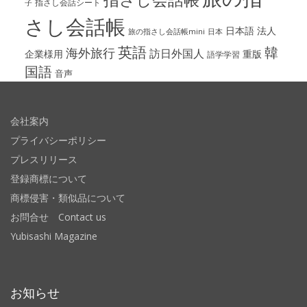
指さし会話シート
子
さし会話帳
日本語
法人
旅の指さし会話帳mini
日本
英語
韓
海外旅行
訪日外国人
企業様用
重版
語学学習
国語
音声
会社案内
プライバシーポリシー
プレスリリース
登録商標について
商標侵害・類似品について
お問合せ Contact us
Yubisashi Magazine
お知らせ