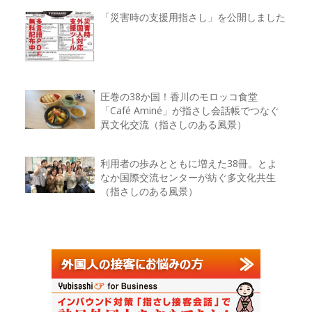
「災害時の支援用指さし」を公開しました
圧巻の38か国！香川のモロッコ食堂
「Café Aminé」が指さし会話帳でつなぐ
異文化交流（指さしのある風景）
利用者の歩みとともに増えた38冊。とよ
なか国際交流センターが紡ぐ多文化共生
（指さしのある風景）