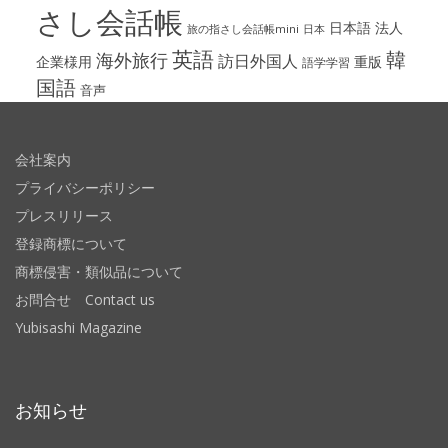
さし会話帳
日本語
法人
旅の指さし会話帳mini
日本
英語
韓
海外旅行
訪日外国人
企業様用
重版
語学学習
国語
音声
会社案内
プライバシーポリシー
プレスリリース
登録商標について
商標侵害・類似品について
お問合せ Contact us
Yubisashi Magazine
お知らせ