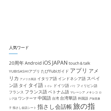
人気ワード
iOS
JAPAN
20周年
Android
touch＆talk
アプリ
アメ
たびYubiガイド
YUBISASHIアプリ
リカ
スペイ
イタリア語
インドネシア語
アメリカ英語
タイ語
ン語
タイ
ドイツ語
フィリピン語
パリ
トイレ
フランス語
ベトナム語
フランス
マレーシア
メキシコ
ロ
中国語
台湾華語
ワンテーマ
台湾
外国語
シア語
戸加里康
旅の指
指さし会話帳
指さし会話シート
子