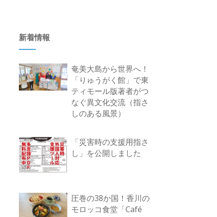
新着情報
奄美大島から世界へ！
「りゅうがく館」で東
ティモール版著者がつ
なぐ異文化交流（指さ
しのある風景）
「災害時の支援用指さ
し」を公開しました
圧巻の38か国！香川の
モロッコ食堂「Café