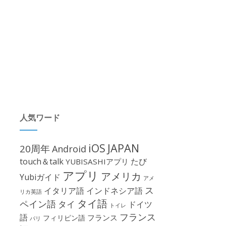
人気ワード
iOS
JAPAN
20周年
Android
touch＆talk
たび
YUBISASHIアプリ
アプリ
アメリカ
Yubiガイド
アメ
ス
イタリア語
インドネシア語
リカ英語
タイ語
ペイン語
タイ
ドイツ
トイレ
フランス
語
フランス
フィリピン語
パリ