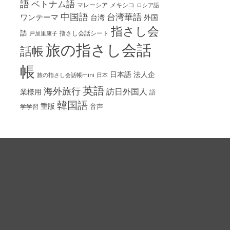
語
ベトナム語
マレーシア
メキシコ
ロシア語
中国語
台湾華語
ワンテーマ
台湾
外国
指さし会
語
指さし会話シート
戸加里康子
旅の指さし会話
話帳
帳
日本語
法人企
旅の指さし会話帳mini
日本
英語
海外旅行
訪日外国人
業様用
語
韓国語
重版
音声
学学習