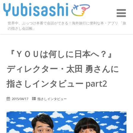
世界中、ぶっつけ本番で会話ができる！海外旅行に便利な本・アプリ 「旅
の指さし会話帳」
『ＹＯＵは何しに日本へ？』
ディレクター・太田 勇さんに
指さしインタビュー part2
2015/04/17
指さしインタビュー