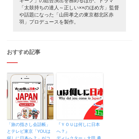
キーノ」の総合演出を務めるほか、ドラマ
「太鼓持ちの達人～正しい××のほめ方」監督
や話題になった「山田孝之の東京都北区赤
羽」プロデュースを製作。
おすすめ記事
「旅の指さし会話帳」
『ＹＯＵは何しに日本
とテレビ東京「YOUは
へ？』
何しに日本へ？」がコ
ディレクター・太田 勇