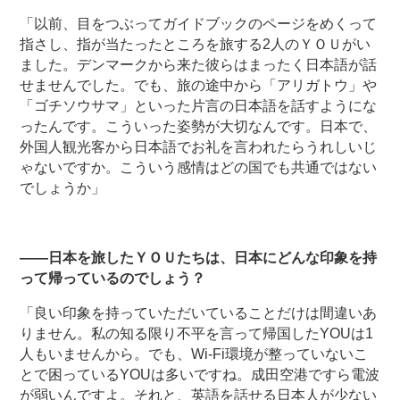
「以前、目をつぶってガイドブックのページをめくって
指さし、指が当たったところを旅する2人のＹＯＵがい
ました。デンマークから来た彼らはまったく日本語が話
せませんでした。でも、旅の途中から「アリガトウ」や
「ゴチソウサマ」といった片言の日本語を話すようにな
ったんです。こういった姿勢が大切なんです。日本で、
外国人観光客から日本語でお礼を言われたらうれしいじ
ゃないですか。こういう感情はどの国でも共通ではない
でしょうか」
――日本を旅したＹＯＵたちは、日本にどんな印象を持
って帰っているのでしょう？
「良い印象を持っていただいていることだけは間違いあ
りません。私の知る限り不平を言って帰国したYOUは1
人もいませんから。でも、Wi-Fi環境が整っていないこ
とで困っているYOUは多いですね。成田空港ですら電波
が弱いんですよ。それと、英語を話せる日本人が少ない