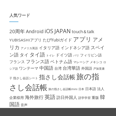
人気ワード
iOS
JAPAN
20周年
Android
touch＆talk
アプリ
アメ
たびYubiガイド
YUBISASHIアプリ
リカ
スペイ
イタリア語
インドネシア語
アメリカ英語
タイ語
ン語
タイ
ドイツ語
フィリピン語
パリ
トイレ
フランス語
ベトナム語
フランス
マレーシア
メキシコ
ロ
中国語
台湾華語
ワンテーマ
台湾
外国語
シア語
戸加里康
旅の指
指さし会話帳
指さし会話シート
子
さし会話帳
日本語
法人
旅の指さし会話帳mini
日本
英語
韓
海外旅行
訪日外国人
企業様用
重版
語学学習
国語
音声