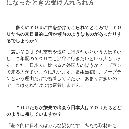
になったときの受け入れられ方
――多くのＹＯＵに声をかけてこられてところで、ＹＯ
Ｕたちの来日目的に何か傾向のようなものがあったりす
るでしょうか？
「若いＹＯＵでも京都や浅草に行きたいという人は多い
し、ご年配のＹＯＵでも渋谷に行きたいという人もいま
す。ただ、日本人に比べると外国人のほうがノープラン
で来る人が多いように思います。番組当初は、ノープラ
ンという理由だけで密着していたが、あまりに多いの
で、今はそれだけでは密着しません」
――ＹＯＵたちが旅先で出会う日本人はＹＯＵたちとど
のように接していますか？
「基本的に日本人はみんな親切です。私たち取材班も、