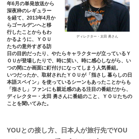
年6月の単発放送から
深夜枠のレギュラー
を経て、2013年4月か
らゴールデンへと移
行したことからもわ
ディレクター・太田 勇さん
かるように、ＹＯＵ
たちの意外すぎる訪
日の目的だったり、やたらキャラクターが立っているＹ
ＯＵが登場したりで、時に笑い、時に感心しながら、い
つの間にか画面に釘付けになってしまう人気番組。
いつだったか、取材されたＹＯＵが「指さし 暮らしの日
本語スペイン」を使っているシーンもあったことからも
「指さし」ファンにも親近感のある注目の番組だから、
ディレクター・太田 勇さんに番組のこと、ＹＯＵたちの
ことを聞いてみた。
YOUとの接し方、日本人が旅行先でYOU