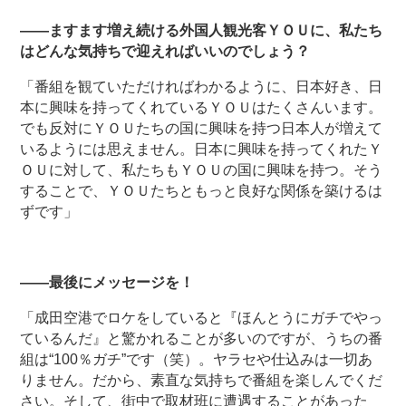
――ますます増え続ける外国人観光客ＹＯＵに、私たち
はどんな気持ちで迎えればいいのでしょう？
「番組を観ていただければわかるように、日本好き、日
本に興味を持ってくれているＹＯＵはたくさんいます。
でも反対にＹＯＵたちの国に興味を持つ日本人が増えて
いるようには思えません。日本に興味を持ってくれたＹ
ＯＵに対して、私たちもＹＯＵの国に興味を持つ。そう
することで、ＹＯＵたちともっと良好な関係を築けるは
ずです」
――最後にメッセージを！
「成田空港でロケをしていると『ほんとうにガチでやっ
ているんだ』と驚かれることが多いのですが、うちの番
組は“100％ガチ”です（笑）。ヤラセや仕込みは一切あ
りません。だから、素直な気持ちで番組を楽しんでくだ
さい。そして、街中で取材班に遭遇することがあった