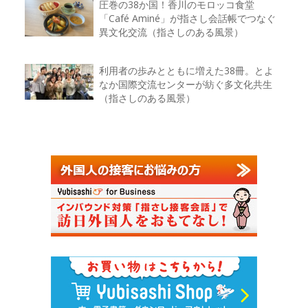
圧巻の38か国！香川のモロッコ食堂
「Café Aminé」が指さし会話帳でつなぐ
異文化交流（指さしのある風景）
利用者の歩みとともに増えた38冊。とよ
なか国際交流センターが紡ぐ多文化共生
（指さしのある風景）