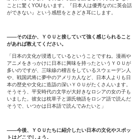
ことに驚くYOUもいます。『日本人は優秀なのに英会話
ができない』という感想をときどき耳にします。
――そのほか、ＹＯＵと接していて強く感じられること
があれば教えてください。
「日本の文化が浸透しているということですね。漫画や
アニメをきっかけに日本に興味を持ったというＹＯＵが
多いのですが、三味線の稽古をしているスウェーデン人
や、戦国武将に夢中のアメリカ人など、日本人よりも日
本の歴史や文化に造詣の深いＹＯＵがたくさんいます。
そうそう、平安時代の文学が大好きなロシアの女の子も
いました。彼女は枕草子と源氏物語をロシア語で読んだ
そうで、いつかは日本語で読んでみたいと」
――今後、ＹＯＵたちに紹介したい日本の文化やスポッ
トはどこでしょう。