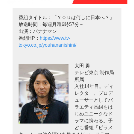
番組タイトル：「ＹＯＵは何しに日本へ？」
放送時間：毎週月曜6時57分～
出演：バナナマン
番組HP：
https://www.tv-
tokyo.co.jp/youhananishini/
太田 勇
テレビ東京 制作局
所属
入社14年目。ディ
レクター、プロデ
ューサーとしてバ
ラエティ番組をは
じめユニークなド
ラマに携わる。子
ども番組「ピラメ