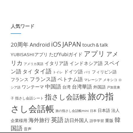
人気ワード
iOS
JAPAN
20周年
Android
touch＆talk
アプリ
アメ
たびYubiガイド
YUBISASHIアプリ
リカ
スペイ
イタリア語
インドネシア語
アメリカ英語
タイ語
ン語
タイ
ドイツ語
フィリピン語
パリ
トイレ
フランス語
ベトナム語
フランス
マレーシア
メキシコ
ロ
中国語
台湾華語
ワンテーマ
台湾
外国語
シア語
戸加里康
旅の指
指さし会話帳
指さし会話シート
子
さし会話帳
日本語
法人
旅の指さし会話帳mini
日本
英語
韓
海外旅行
訪日外国人
企業様用
重版
語学学習
国語
音声