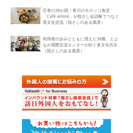
圧巻の38か国！香川のモロッコ食堂
「Café Aminé」が指さし会話帳でつなぐ
異文化交流（指さしのある風景）
利用者の歩みとともに増えた38冊。とよ
なか国際交流センターが紡ぐ多文化共生
（指さしのある風景）