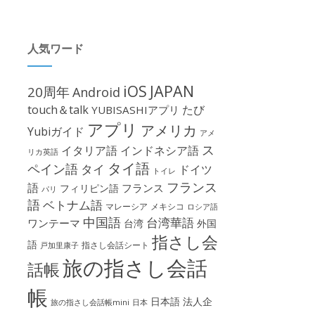
人気ワード
iOS
JAPAN
20周年
Android
touch＆talk
たび
YUBISASHIアプリ
アプリ
アメリカ
Yubiガイド
アメ
ス
イタリア語
インドネシア語
リカ英語
タイ語
ペイン語
タイ
ドイツ
トイレ
フランス
語
フランス
フィリピン語
パリ
語
ベトナム語
マレーシア
メキシコ
ロシア語
中国語
台湾華語
ワンテーマ
台湾
外国
指さし会
語
指さし会話シート
戸加里康子
旅の指さし会話
話帳
帳
日本語
法人企
旅の指さし会話帳mini
日本