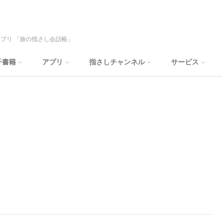
プリ 「旅の指さし会話帳」
子書籍
アプリ
指さしチャンネル
サービス