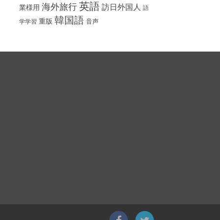
英語
海外旅行
訪日外国人
業様用
語
韓国語
重版
音声
学学習