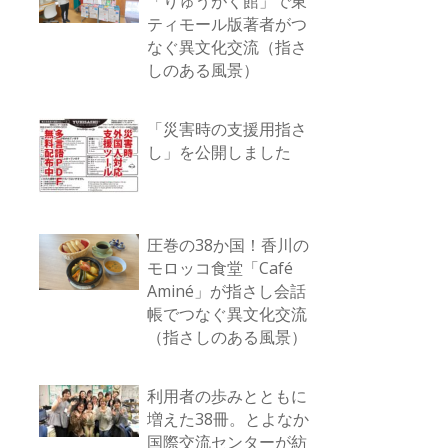
「りゅうがく館」で東
ティモール版著者がつ
なぐ異文化交流（指さ
しのある風景）
「災害時の支援用指さ
し」を公開しました
圧巻の38か国！香川の
モロッコ食堂「Café
Aminé」が指さし会話
帳でつなぐ異文化交流
（指さしのある風景）
利用者の歩みとともに
増えた38冊。とよなか
国際交流センターが紡