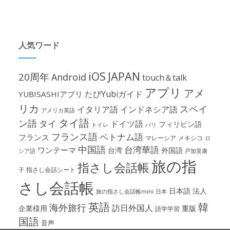
人気ワード
iOS
JAPAN
20周年
Android
touch＆talk
アプリ
アメ
たびYubiガイド
YUBISASHIアプリ
リカ
スペイ
イタリア語
インドネシア語
アメリカ英語
タイ語
ン語
タイ
ドイツ語
フィリピン語
パリ
トイレ
フランス語
ベトナム語
フランス
マレーシア
メキシコ
ロ
中国語
台湾華語
ワンテーマ
台湾
外国語
シア語
戸加里康
旅の指
指さし会話帳
指さし会話シート
子
さし会話帳
日本語
法人
旅の指さし会話帳mini
日本
英語
韓
海外旅行
訪日外国人
企業様用
重版
語学学習
国語
音声