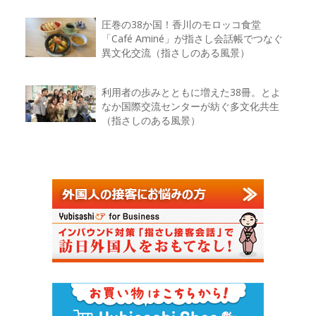
圧巻の38か国！香川のモロッコ食堂
「Café Aminé」が指さし会話帳でつなぐ
異文化交流（指さしのある風景）
利用者の歩みとともに増えた38冊。とよ
なか国際交流センターが紡ぐ多文化共生
（指さしのある風景）