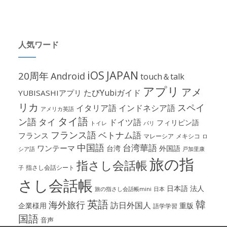
人気ワード
iOS
JAPAN
20周年
Android
touch＆talk
アプリ
アメ
たびYubiガイド
YUBISASHIアプリ
リカ
スペイ
イタリア語
インドネシア語
アメリカ英語
タイ語
ン語
タイ
ドイツ語
フィリピン語
パリ
トイレ
フランス語
ベトナム語
フランス
マレーシア
メキシコ
ロ
中国語
台湾華語
ワンテーマ
台湾
外国語
シア語
戸加里康
旅の指
指さし会話帳
指さし会話シート
子
さし会話帳
日本語
法人
旅の指さし会話帳mini
日本
英語
韓
海外旅行
訪日外国人
企業様用
重版
語学学習
国語
音声