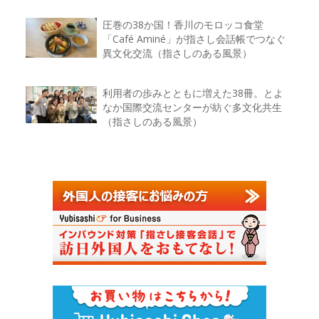
圧巻の38か国！香川のモロッコ食堂
「Café Aminé」が指さし会話帳でつなぐ
異文化交流（指さしのある風景）
利用者の歩みとともに増えた38冊。とよ
なか国際交流センターが紡ぐ多文化共生
（指さしのある風景）