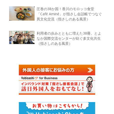
圧巻の38か国！香川のモロッコ食堂
「Café Aminé」が指さし会話帳でつなぐ
異文化交流（指さしのある風景）
利用者の歩みとともに増えた38冊。とよ
なか国際交流センターが紡ぐ多文化共生
（指さしのある風景）