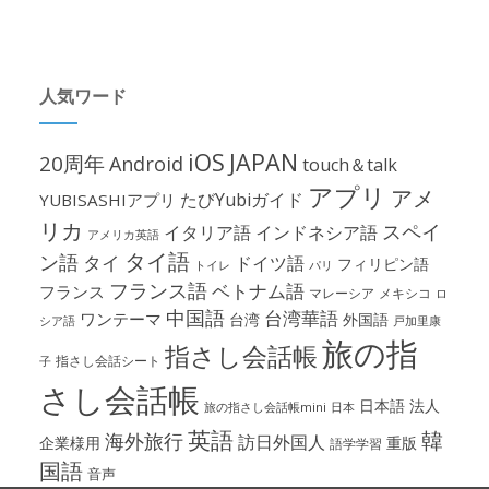
人気ワード
iOS
JAPAN
20周年
Android
touch＆talk
アプリ
アメ
たびYubiガイド
YUBISASHIアプリ
リカ
スペイ
イタリア語
インドネシア語
アメリカ英語
タイ語
ン語
タイ
ドイツ語
フィリピン語
パリ
トイレ
フランス語
ベトナム語
フランス
マレーシア
メキシコ
ロ
中国語
台湾華語
ワンテーマ
台湾
外国語
シア語
戸加里康
旅の指
指さし会話帳
指さし会話シート
子
さし会話帳
日本語
法人
旅の指さし会話帳mini
日本
英語
韓
海外旅行
訪日外国人
企業様用
重版
語学学習
国語
音声