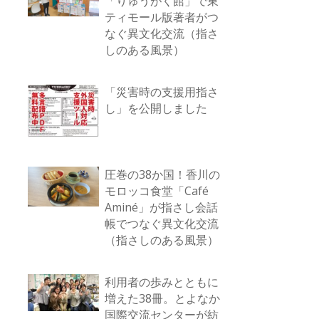
「りゅうがく館」で東
ティモール版著者がつ
なぐ異文化交流（指さ
しのある風景）
「災害時の支援用指さ
し」を公開しました
圧巻の38か国！香川の
モロッコ食堂「Café
Aminé」が指さし会話
帳でつなぐ異文化交流
（指さしのある風景）
利用者の歩みとともに
増えた38冊。とよなか
国際交流センターが紡