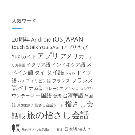
人気ワード
iOS
JAPAN
20周年
Android
touch＆talk
たび
YUBISASHIアプリ
アプリ
アメリカ
Yubiガイド
アメ
ス
イタリア語
インドネシア語
リカ英語
タイ語
ペイン語
タイ
ドイツ
トイレ
フランス
語
フランス
フィリピン語
パリ
語
ベトナム語
マレーシア
メキシコ
ロシア語
中国語
台湾華語
ワンテーマ
台湾
外国
指さし会
語
指さし会話シート
戸加里康子
旅の指さし会話
話帳
帳
日本語
法人企
旅の指さし会話帳mini
日本