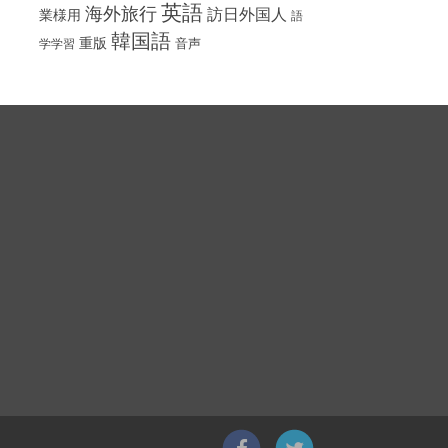
英語
海外旅行
訪日外国人
業様用
語
韓国語
重版
音声
学学習