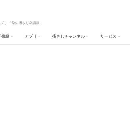
プリ 「旅の指さし会話帳」
子書籍
アプリ
指さしチャンネル
サービス