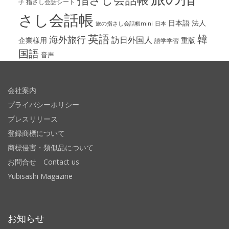
指さし会話シート
子
さし会話帳
日本語
法人
旅の指さし会話帳mini
日本
英語
韓
海外旅行
訪日外国人
企業様用
重版
語学学習
国語
音声
会社案内
プライバシーポリシー
プレスリリース
登録商標について
商標侵害・類似品について
お問合せ Contact us
Yubisashi Magazine
お知らせ