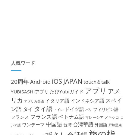
人気ワード
iOS
JAPAN
20周年
Android
touch＆talk
アプリ
アメ
たびYubiガイド
YUBISASHIアプリ
リカ
スペイ
イタリア語
インドネシア語
アメリカ英語
タイ語
ン語
タイ
ドイツ語
フィリピン語
パリ
トイレ
フランス語
ベトナム語
フランス
マレーシア
メキシコ
ロ
中国語
台湾華語
ワンテーマ
台湾
外国語
シア語
戸加里康
旅の指
指さし会話帳