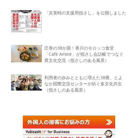
「災害時の支援用指さし」を公開しました
圧巻の38か国！香川のモロッコ食堂
「Café Aminé」が指さし会話帳でつなぐ
異文化交流（指さしのある風景）
利用者の歩みとともに増えた38冊。とよ
なか国際交流センターが紡ぐ多文化共生
（指さしのある風景）