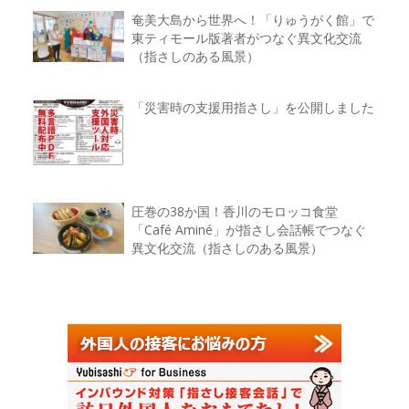
奄美大島から世界へ！「りゅうがく館」で
東ティモール版著者がつなぐ異文化交流
（指さしのある風景）
「災害時の支援用指さし」を公開しました
圧巻の38か国！香川のモロッコ食堂
「Café Aminé」が指さし会話帳でつなぐ
異文化交流（指さしのある風景）