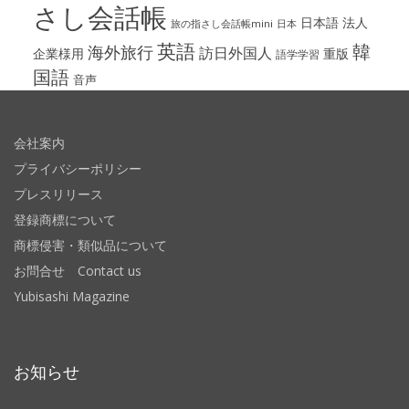
さし会話帳
日本語
法人
旅の指さし会話帳mini
日本
英語
韓
海外旅行
訪日外国人
企業様用
重版
語学学習
国語
音声
会社案内
プライバシーポリシー
プレスリリース
登録商標について
商標侵害・類似品について
お問合せ Contact us
Yubisashi Magazine
お知らせ