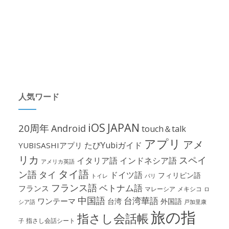
人気ワード
iOS
JAPAN
20周年
Android
touch＆talk
アプリ
アメ
たびYubiガイド
YUBISASHIアプリ
リカ
スペイ
イタリア語
インドネシア語
アメリカ英語
タイ語
ン語
タイ
ドイツ語
フィリピン語
パリ
トイレ
フランス語
ベトナム語
フランス
マレーシア
メキシコ
ロ
中国語
台湾華語
ワンテーマ
台湾
外国語
シア語
戸加里康
旅の指
指さし会話帳
指さし会話シート
子