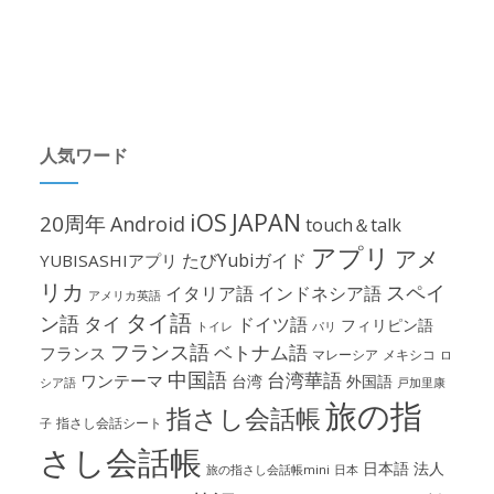
人気ワード
iOS
JAPAN
20周年
Android
touch＆talk
アプリ
アメ
たびYubiガイド
YUBISASHIアプリ
リカ
スペイ
イタリア語
インドネシア語
アメリカ英語
タイ語
ン語
タイ
ドイツ語
フィリピン語
パリ
トイレ
フランス語
ベトナム語
フランス
マレーシア
メキシコ
ロ
中国語
台湾華語
ワンテーマ
台湾
外国語
シア語
戸加里康
旅の指
指さし会話帳
指さし会話シート
子
さし会話帳
日本語
法人
旅の指さし会話帳mini
日本