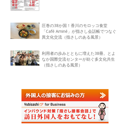
圧巻の38か国！香川のモロッコ食堂
「Café Aminé」が指さし会話帳でつなぐ
異文化交流（指さしのある風景）
利用者の歩みとともに増えた38冊。とよ
なか国際交流センターが紡ぐ多文化共生
（指さしのある風景）