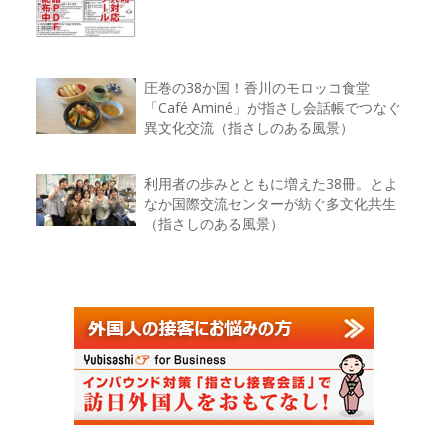
圧巻の38か国！香川のモロッコ食堂
「Café Aminé」が指さし会話帳でつなぐ
異文化交流（指さしのある風景）
利用者の歩みとともに増えた38冊。とよ
なか国際交流センターが紡ぐ多文化共生
（指さしのある風景）