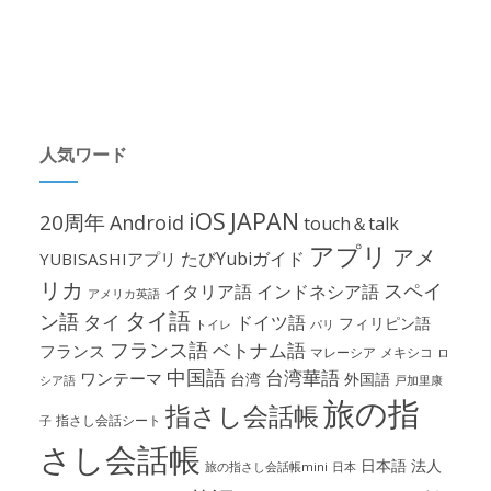
人気ワード
iOS
JAPAN
20周年
Android
touch＆talk
アプリ
アメ
たびYubiガイド
YUBISASHIアプリ
リカ
スペイ
イタリア語
インドネシア語
アメリカ英語
タイ語
ン語
タイ
ドイツ語
フィリピン語
パリ
トイレ
フランス語
ベトナム語
フランス
マレーシア
メキシコ
ロ
中国語
台湾華語
ワンテーマ
台湾
外国語
シア語
戸加里康
旅の指
指さし会話帳
指さし会話シート
子
さし会話帳
日本語
法人
旅の指さし会話帳mini
日本