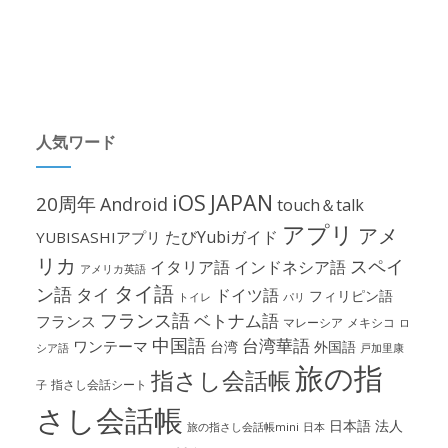
人気ワード
iOS
JAPAN
20周年
Android
touch＆talk
アプリ
アメ
たびYubiガイド
YUBISASHIアプリ
リカ
スペイ
イタリア語
インドネシア語
アメリカ英語
タイ語
ン語
タイ
ドイツ語
フィリピン語
パリ
トイレ
フランス語
ベトナム語
フランス
マレーシア
メキシコ
ロ
中国語
台湾華語
ワンテーマ
台湾
外国語
シア語
戸加里康
旅の指
指さし会話帳
指さし会話シート
子
さし会話帳
日本語
法人
旅の指さし会話帳mini
日本