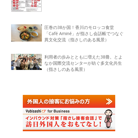
圧巻の38か国！香川のモロッコ食堂
「Café Aminé」が指さし会話帳でつなぐ
異文化交流（指さしのある風景）
利用者の歩みとともに増えた38冊。とよ
なか国際交流センターが紡ぐ多文化共生
（指さしのある風景）