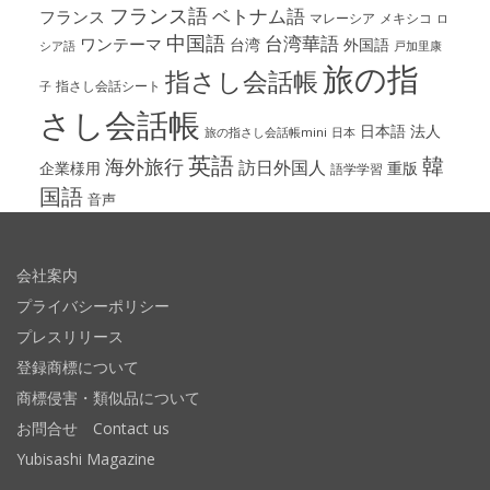
フランス語
ベトナム語
フランス
マレーシア
メキシコ
ロ
中国語
台湾華語
ワンテーマ
台湾
外国語
シア語
戸加里康
旅の指
指さし会話帳
指さし会話シート
子
さし会話帳
日本語
法人
旅の指さし会話帳mini
日本
英語
韓
海外旅行
訪日外国人
企業様用
重版
語学学習
国語
音声
会社案内
プライバシーポリシー
プレスリリース
登録商標について
商標侵害・類似品について
お問合せ Contact us
Yubisashi Magazine