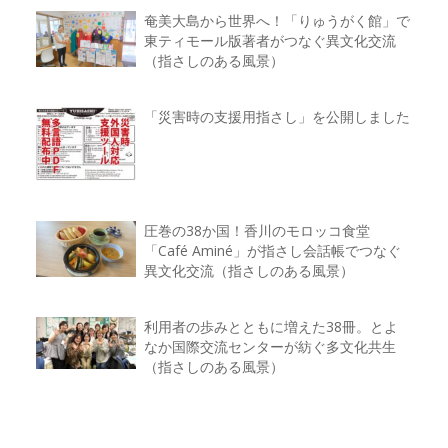
奄美大島から世界へ！「りゅうがく館」で
東ティモール版著者がつなぐ異文化交流
（指さしのある風景）
「災害時の支援用指さし」を公開しました
圧巻の38か国！香川のモロッコ食堂
「Café Aminé」が指さし会話帳でつなぐ
異文化交流（指さしのある風景）
利用者の歩みとともに増えた38冊。とよ
なか国際交流センターが紡ぐ多文化共生
（指さしのある風景）