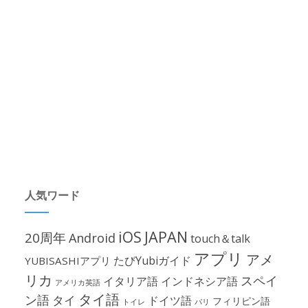
人気ワード
iOS
JAPAN
20周年
Android
touch＆talk
アプリ
アメ
たびYubiガイド
YUBISASHIアプリ
リカ
スペイ
イタリア語
インドネシア語
アメリカ英語
タイ語
ン語
タイ
ドイツ語
フィリピン語
パリ
トイレ