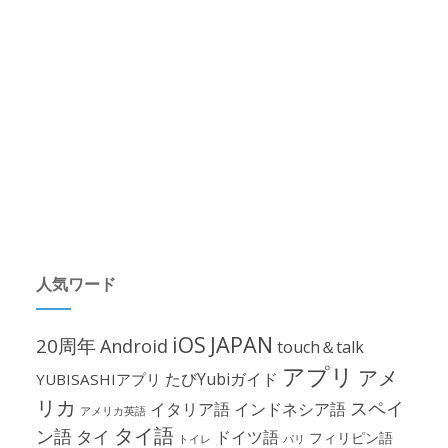
人気ワード
iOS
JAPAN
20周年
Android
touch＆talk
アプリ
アメ
たびYubiガイド
YUBISASHIアプリ
リカ
スペイ
イタリア語
インドネシア語
アメリカ英語
タイ語
ン語
タイ
ドイツ語
フィリピン語
パリ
トイレ