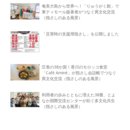
奄美大島から世界へ！「りゅうがく館」で
東ティモール版著者がつなぐ異文化交流
（指さしのある風景）
「災害時の支援用指さし」を公開しました
圧巻の38か国！香川のモロッコ食堂
「Café Aminé」が指さし会話帳でつなぐ
異文化交流（指さしのある風景）
利用者の歩みとともに増えた38冊。とよ
なか国際交流センターが紡ぐ多文化共生
（指さしのある風景）