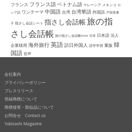
フランス語
ベトナム語
フランス
マレーシア
メキシコ
ロ
中国語
台湾華語
ワンテーマ
台湾
外国語
シア語
戸加里康
旅の指
指さし会話帳
指さし会話シート
子
さし会話帳
日本語
法人
旅の指さし会話帳mini
日本
英語
韓
海外旅行
訪日外国人
企業様用
重版
語学学習
国語
音声
会社案内
プライバシーポリシー
プレスリリース
登録商標について
商標侵害・類似品について
お問合せ Contact us
Yubisashi Magazine