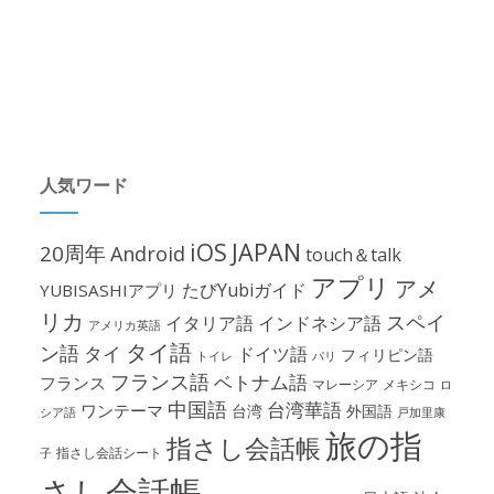
人気ワード
iOS
JAPAN
20周年
Android
touch＆talk
アプリ
アメ
たびYubiガイド
YUBISASHIアプリ
リカ
スペイ
イタリア語
インドネシア語
アメリカ英語
タイ語
ン語
タイ
ドイツ語
フィリピン語
パリ
トイレ
フランス語
ベトナム語
フランス
マレーシア
メキシコ
ロ
中国語
台湾華語
ワンテーマ
台湾
外国語
シア語
戸加里康
旅の指
指さし会話帳
指さし会話シート
子
さし会話帳