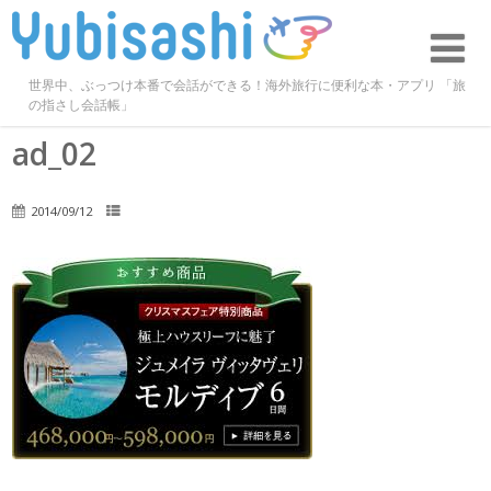
世界中、ぶっつけ本番で会話ができる！海外旅行に便利な本・アプリ 「旅
の指さし会話帳」
ad_02
2014/09/12