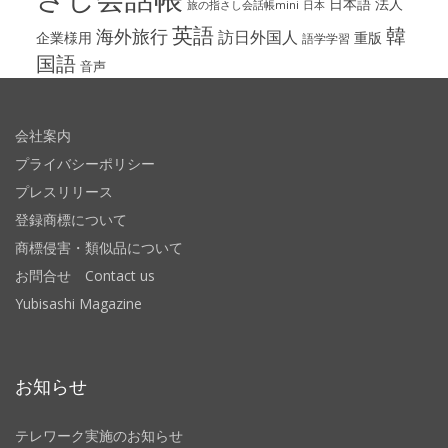
日本語
法人
旅の指さし会話帳mini
日本
英語
韓
海外旅行
訪日外国人
企業様用
重版
語学学習
国語
音声
会社案内
プライバシーポリシー
プレスリリース
登録商標について
商標侵害・類似品について
お問合せ Contact us
Yubisashi Magazine
お知らせ
テレワーク実施のお知らせ