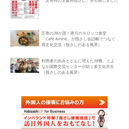
「災害時の支援用指さし」を公開しました
圧巻の38か国！香川のモロッコ食堂
「Café Aminé」が指さし会話帳でつなぐ
異文化交流（指さしのある風景）
利用者の歩みとともに増えた38冊。とよ
なか国際交流センターが紡ぐ多文化共生
（指さしのある風景）