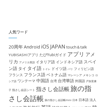
人気ワード
iOS
JAPAN
20周年
Android
touch＆talk
アプリ
アメ
たびYubiガイド
YUBISASHIアプリ
リカ
スペイ
イタリア語
インドネシア語
アメリカ英語
タイ語
ン語
タイ
ドイツ語
フィリピン語
パリ
トイレ
フランス語
ベトナム語
フランス
マレーシア
メキシコ
ロ
中国語
台湾華語
ワンテーマ
台湾
外国語
シア語
戸加里康
旅の指
指さし会話帳
指さし会話シート
子
さし会話帳
日本語
法人
旅の指さし会話帳mini
日本