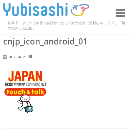
世界中、ぶっつけ本番で会話ができる！海外旅行に便利な本・アプリ 「旅
の指さし会話帳」
cnjp_icon_android_01
2016/04/22