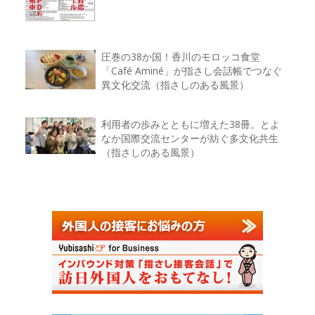
圧巻の38か国！香川のモロッコ食堂
「Café Aminé」が指さし会話帳でつなぐ
異文化交流（指さしのある風景）
利用者の歩みとともに増えた38冊。とよ
なか国際交流センターが紡ぐ多文化共生
（指さしのある風景）