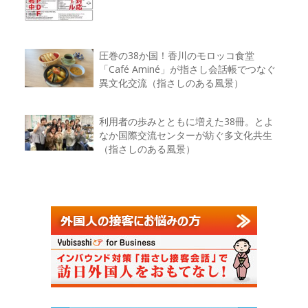
圧巻の38か国！香川のモロッコ食堂
「Café Aminé」が指さし会話帳でつなぐ
異文化交流（指さしのある風景）
利用者の歩みとともに増えた38冊。とよ
なか国際交流センターが紡ぐ多文化共生
（指さしのある風景）