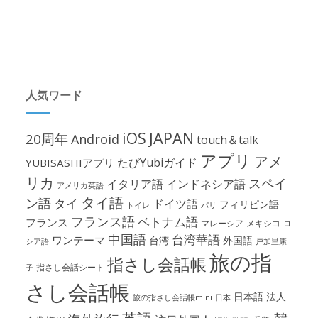
人気ワード
iOS
JAPAN
20周年
Android
touch＆talk
アプリ
アメ
たびYubiガイド
YUBISASHIアプリ
リカ
スペイ
イタリア語
インドネシア語
アメリカ英語
タイ語
ン語
タイ
ドイツ語
フィリピン語
パリ
トイレ
フランス語
ベトナム語
フランス
マレーシア
メキシコ
ロ
中国語
台湾華語
ワンテーマ
台湾
外国語
シア語
戸加里康
旅の指
指さし会話帳
指さし会話シート
子
さし会話帳
日本語
法人
旅の指さし会話帳mini
日本